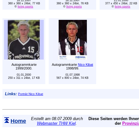
18.12.2007
18.12.2007
21.01.2000
360 x 360 x 24bit, 77 KB
360 x 360 x 24bit, 76 KB
377 x 450 x 24bit, 22 KB
©
living sports
©
living sports
©
living sports
Autogrammkarte
Autogrammkarte
Nico Kibat
1999/2000.
1998/99.
01.01.2000
01.07.1998
250 x 311 x 24bit, 17 KB
567 x 800 x 24bit, 74 KB
Links:
Porträt Nico Kibat
Erstellt am 08.07.2009 durch
Diese Seiten werden Ihnen
Home
Webmaster THW Kiel
.
der
Provinzi