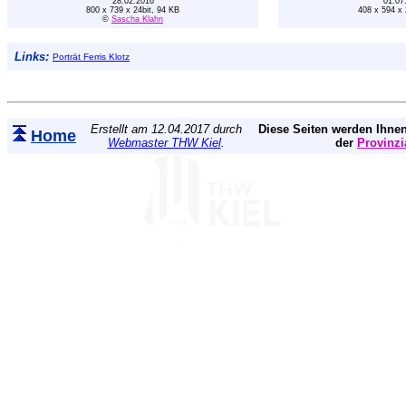
28.02.2016
01.07
800 x 739 x 24bit, 94 KB
408 x 594 x 
©
Sascha Klahn
Links:
Porträt Ferris Klotz
Erstellt am 12.04.2017 durch
Diese Seiten werden Ihnen
Home
Webmaster THW Kiel
.
der
Provinzi