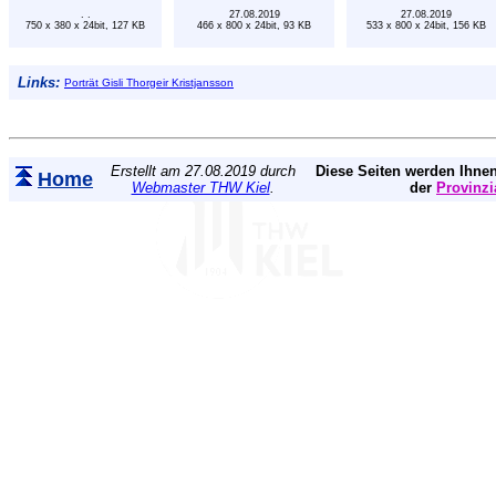
. .
27.08.2019
27.08.2019
750 x 380 x 24bit, 127 KB
466 x 800 x 24bit, 93 KB
533 x 800 x 24bit, 156 KB
Links:
Porträt Gisli Thorgeir Kristjansson
Erstellt am 27.08.2019 durch
Diese Seiten werden Ihnen
Home
Webmaster THW Kiel
.
der
Provinzi