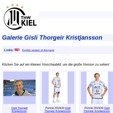
Galerie Gisli Thorgeir Kristjansson
Links:
English version of this page
Klicken Sie auf ein kleines Vorschaubild, um die große Version zu sehen!
Gisli Thorgeir
Porträt 2019/20
Gisli
Porträt 2019/20
Gisli
Kristjansson
.
Thorgeir Kristjansson
.
Thorgeir Kristjansson
.