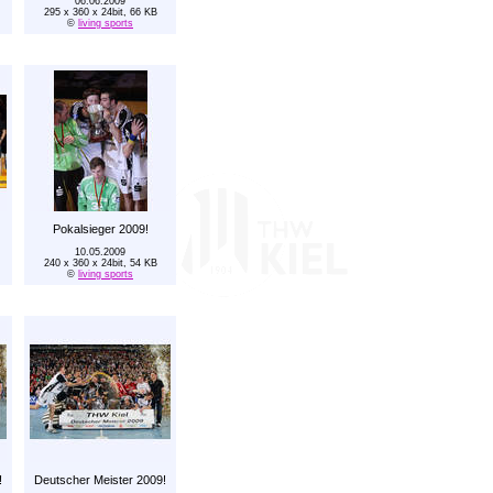
06.06.2009
295 x 360 x 24bit, 66 KB
©
living sports
Pokalsieger 2009!
10.05.2009
240 x 360 x 24bit, 54 KB
©
living sports
!
Deutscher Meister 2009!