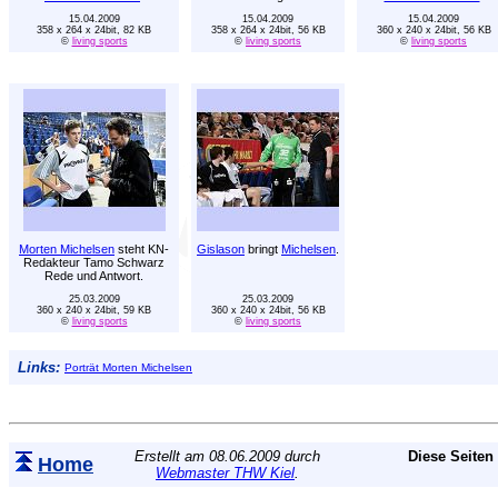
15.04.2009
15.04.2009
15.04.2009
358 x 264 x 24bit, 82 KB
358 x 264 x 24bit, 56 KB
360 x 240 x 24bit, 56 KB
©
living sports
©
living sports
©
living sports
Morten Michelsen
steht KN-
Gislason
bringt
Michelsen
.
Redakteur Tamo Schwarz
Rede und Antwort.
25.03.2009
25.03.2009
360 x 240 x 24bit, 59 KB
360 x 240 x 24bit, 56 KB
©
living sports
©
living sports
Links:
Porträt Morten Michelsen
Erstellt am 08.06.2009 durch
Diese Seiten
Home
Webmaster THW Kiel
.