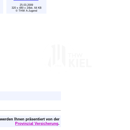
25.03.2009
320 x 480 x 24bit, 64 KB
© THW A-Jugend
 werden Ihnen präsentiert von der
Provinzial Versicherung
.