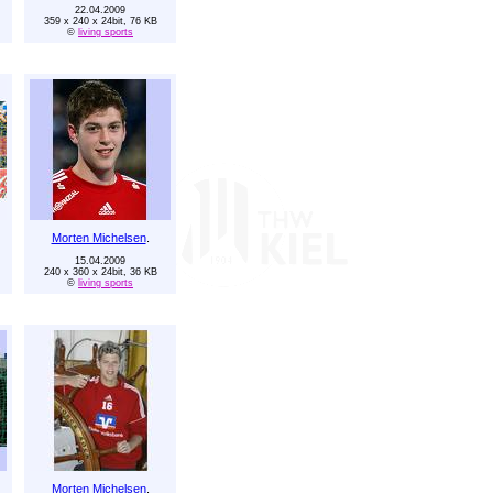
22.04.2009
359 x 240 x 24bit, 76 KB
©
living sports
Morten Michelsen
.
15.04.2009
240 x 360 x 24bit, 36 KB
©
living sports
Morten Michelsen
.