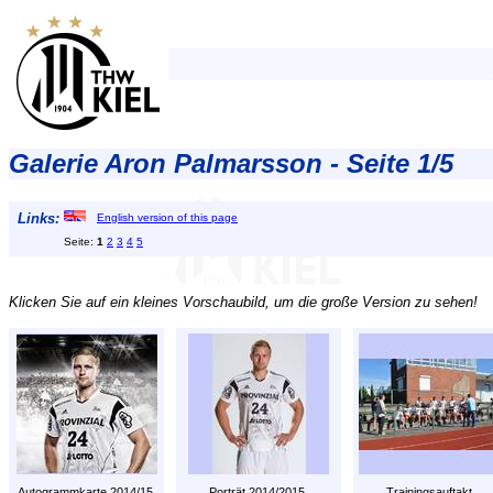
Galerie Aron Palmarsson - Seite 1/5
Links:
English version of this page
Seite:
1
2
3
4
5
Klicken Sie auf ein kleines Vorschaubild, um die große Version zu sehen!
Autogrammkarte 2014/15.
Porträt 2014/2015.
Trainingsauftakt