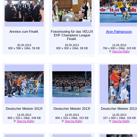
Anreise zum Final4.
Fotoshooting für das VELUX
Aron Palmarsson
.
EHF Champions League
Final4.
30.05.2013
29.05.2013
14.05.2013
800 x 598 x 24bit, 59 KB
800 x 600 x 24bit, 68 KB
764 x 600 x 24bit, 243 KB
©
Sascha Klahn
Deutscher Meister 2013!
Deutscher Meister 2013!
Deutscher Meister 2013
14.05.2013
14.05.2013
14.05.2013
800 x 533 x 24bit, 249 KB
800 x 533 x 24bit, 315 KB
337 x 600 x 24bit, 116 KB
©
Sascha Klahn
©
Sascha Klahn
©
Sascha Klahn