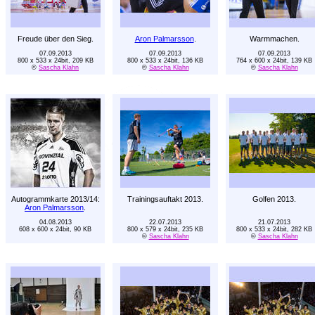
Freude über den Sieg.
Aron Palmarsson
.
Warmmachen.
07.09.2013
07.09.2013
07.09.2013
800 x 533 x 24bit, 209 KB
800 x 533 x 24bit, 136 KB
764 x 600 x 24bit, 139 KB
©
Sascha Klahn
©
Sascha Klahn
©
Sascha Klahn
Autogrammkarte 2013/14:
Trainingsauftakt 2013.
Golfen 2013.
Aron Palmarsson
.
04.08.2013
22.07.2013
21.07.2013
608 x 600 x 24bit, 90 KB
800 x 579 x 24bit, 235 KB
800 x 533 x 24bit, 282 KB
©
Sascha Klahn
©
Sascha Klahn