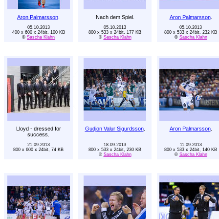
Aron Palmarsson
.
Nach dem Spiel.
Aron Palmarsson
.
05.10.2013
05.10.2013
05.10.2013
400 x 600 x 24bit, 100 KB
800 x 533 x 24bit, 177 KB
800 x 533 x 24bit, 232 KB
©
Sascha Klahn
©
Sascha Klahn
©
Sascha Klahn
Lloyd - dressed for
Gudjon Valur Sigurdsson
.
Aron Palmarsson
.
success.
21.09.2013
18.09.2013
11.09.2013
800 x 600 x 24bit, 74 KB
800 x 533 x 24bit, 230 KB
800 x 533 x 24bit, 140 KB
©
Sascha Klahn
©
Sascha Klahn