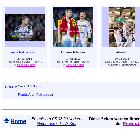
Aron Palmarsson
.
Unsere Isländer.
Abwehr.
27.03.2013
24.03.2013
20.03.2013
800 x 533 x 24bit, 128 KB
600 x 600 x 24bit, 182 KB
400 x 600 x 24bit, 102 KB
©
Sascha Klahn
©
Sascha Klahn
© Bernd Dunstheimer
Links:
Seite:
1
2
3
4
5
Porträt Aron Palmarsson
Erstellt am 05.08.2014 durch
Diese Seiten werden Ihnen
Home
Webmaster THW Kiel
.
der
Provinzi