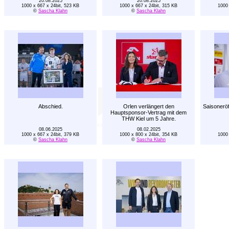
20.08.2025
20.08.2025
1000 x 667 x 24bit, 523 KB
1000 x 667 x 24bit, 315 KB
1000 
©
Sascha Klahn
©
Sascha Klahn
Abschied.
Orlen verlängert den
Saisonerö
Hauptsponsor-Vertrag mit dem
THW Kiel um 5 Jahre.
08.06.2025
08.02.2025
1000 x 667 x 24bit, 379 KB
1000 x 800 x 24bit, 354 KB
1000 
©
Sascha Klahn
©
Sascha Klahn