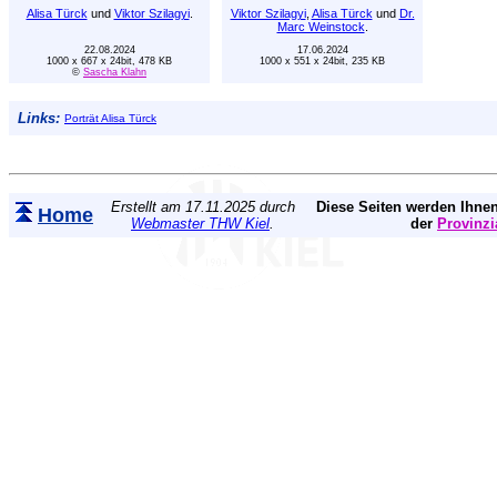
Alisa Türck
und
Viktor Szilagyi
.
Viktor Szilagyi
,
Alisa Türck
und
Dr.
Marc Weinstock
.
22.08.2024
17.06.2024
1000 x 667 x 24bit, 478 KB
1000 x 551 x 24bit, 235 KB
©
Sascha Klahn
Links:
Porträt Alisa Türck
Erstellt am 17.11.2025 durch
Diese Seiten werden Ihnen
Home
Webmaster THW Kiel
.
der
Provinzi