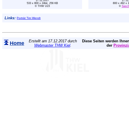
17.12.2017
17.12
533 x 800 x 24bit, 256 KB
800 x 492 x 
© THW U23
©
Sasch
Links:
Porträt Tim Wendt
Erstellt am 17.12.2017 durch
Diese Seiten werden Ihnen
Home
Webmaster THW Kiel
.
der
Provinzi