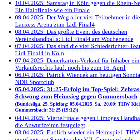
10.04.2025: Samstag in Köln gegen die Rhein-N
Ein Halbfinale wie ein Finale
09.04.2025: Der Weg aller vier Teilnehmer in di
Lanxess Arena zum Lidl Final4
08.04.2025: Das größte Event des deutschen
Vereinshandballs: Lidl Final4 am Wochenende
07.04.2025: Das sind die vier Schiedsrichter-Te
Lidl Final4 in Köln
07.04.2025: Dauerkarten-Verkauf für Inhaber ein
Vorkaufsrechts läuft noch bis zum 16. April
06.04.2025: Patrick Wiencek am heutigen Sonnta
NDR Sportclub
05.04.2025: 31:25-Erfolg im Top-Spiel: Zebras 
Schwung zum Heimsieg gegen Gummersbach
(Bundesliga, 25. Spieltag: 05.04.2025, Sa., 20.00: THW Kiel
Gummersbach: 31:25 (19:12))
04.04.2025: Viertelfinale gegen Limoges Handba
die Anwurfzeiten festgelegt
03.04.2025: Endlich wieder ein Heimspiel: THW
empfängt am Samstag den VfL Gummersbach