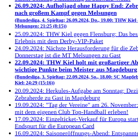
26.09.2024: Aufholjagd ohne Happy End: Zebr
nach großem Kampf gegen Melsungen
(Bundesliga, 4. Spieltag: 26.09.2024, Do., 19.00: THW Kiel
Melsungen: 21:25 (8:15))
25.09.2024: THW Kiel gegen Flensburg: Das bes
Erlebnis mit dem Derby-VIP-Paket
24.09.2024: Nächste Herausforderung für die Zeb
Donnerstag ist die MT Melsungen zu Gast
22.09.2024: THW Kiel holt mit großartiger A
wichtige Punkte beim Meister aus Magdeburg
(Bundesliga, 3. Spieltag: 22.09.2024, So., 18.00: SC Mag
Kiel: 24:29 (15:16))
20.09.2024: Herkules-Aufgabe am Sonntag: Dezi
Zebraherde zu Gast in Magdeburg
19.09.2024: "Tag der Vereine" am 26. Novembe
mit dem eigenen Club Top-Handball erleben!
17.09.2024: Einzelticket-Verkauf für Europa star
Endspurt für die European Card
16.09.2024: Saisoneröffnungs-Abend: Entspannt