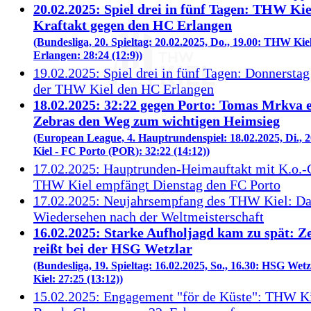
20.02.2025: Spiel drei in fünf Tagen: THW Kie
Kraftakt gegen den HC Erlangen
(Bundesliga, 20. Spieltag: 20.02.2025, Do., 19.00: THW Kie
Erlangen: 28:24 (12:9))
19.02.2025: Spiel drei in fünf Tagen: Donnersta
der THW Kiel den HC Erlangen
18.02.2025: 32:22 gegen Porto: Tomas Mrkva 
Zebras den Weg zum wichtigen Heimsieg
(European League, 4. Hauptrundenspiel: 18.02.2025, Di.,
Kiel - FC Porto (POR): 32:22 (14:12))
17.02.2025: Hauptrunden-Heimauftakt mit K.o.-
THW Kiel empfängt Dienstag den FC Porto
17.02.2025: Neujahrsempfang des THW Kiel: Da
Wiedersehen nach der Weltmeisterschaft
16.02.2025: Starke Aufholjagd kam zu spät: Z
reißt bei der HSG Wetzlar
(Bundesliga, 19. Spieltag: 16.02.2025, So., 16.30: HSG We
Kiel: 27:25 (13:12))
15.02.2025: Engagement "för de Küste": THW Ki