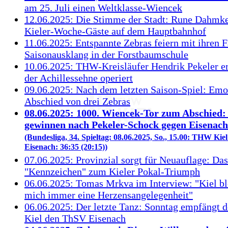
am 25. Juli einen Weltklasse-Wiencek
12.06.2025: Die Stimme der Stadt: Rune Dahmke
Kieler-Woche-Gäste auf dem Hauptbahnhof
11.06.2025: Entspannte Zebras feiern mit ihren 
Saisonausklang in der Forstbaumschule
10.06.2025: THW-Kreisläufer Hendrik Pekeler er
der Achillessehne operiert
09.06.2025: Nach dem letzten Saison-Spiel: Emo
Abschied von drei Zebras
08.06.2025: 1000. Wiencek-Tor zum Abschied:
gewinnen nach Pekeler-Schock gegen Eisenach
(Bundesliga, 34. Spieltag: 08.06.2025, So., 15.00: THW Kie
Eisenach: 36:35 (20:15))
07.06.2025: Provinzial sorgt für Neuauflage: Das
"Kennzeichen" zum Kieler Pokal-Triumph
06.06.2025: Tomas Mrkva im Interview: "Kiel ble
mich immer eine Herzensangelegenheit"
06.06.2025: Der letzte Tanz: Sonntag empfängt
Kiel den ThSV Eisenach