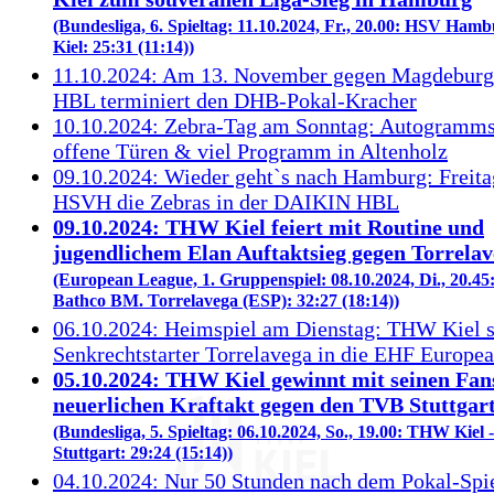
(Bundesliga, 6. Spieltag: 11.10.2024, Fr., 20.00: HSV Ha
Kiel: 25:31 (11:14))
11.10.2024: Am 13. November gegen Magdebur
HBL terminiert den DHB-Pokal-Kracher
10.10.2024: Zebra-Tag am Sonntag: Autogramms
offene Türen & viel Programm in Altenholz
09.10.2024: Wieder geht`s nach Hamburg: Freitag
HSVH die Zebras in der DAIKIN HBL
09.10.2024: THW Kiel feiert mit Routine und
jugendlichem Elan Auftaktsieg gegen Torrela
(European League, 1. Gruppenspiel: 08.10.2024, Di., 20.45
Bathco BM. Torrelavega (ESP): 32:27 (18:14))
06.10.2024: Heimspiel am Dienstag: THW Kiel s
Senkrechtstarter Torrelavega in die EHF Europe
05.10.2024: THW Kiel gewinnt mit seinen Fan
neuerlichen Kraftakt gegen den TVB Stuttgar
(Bundesliga, 5. Spieltag: 06.10.2024, So., 19.00: THW Kiel
Stuttgart: 29:24 (15:14))
04.10.2024: Nur 50 Stunden nach dem Pokal-Sp