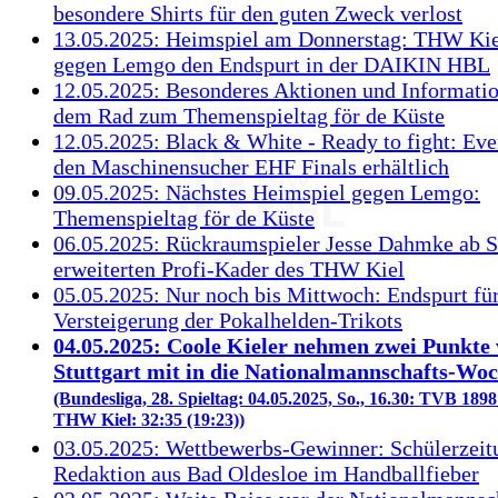
besondere Shirts für den guten Zweck verlost
13.05.2025: Heimspiel am Donnerstag: THW Kiel
gegen Lemgo den Endspurt in der DAIKIN HBL
12.05.2025: Besonderes Aktionen und Informati
dem Rad zum Themenspieltag för de Küste
12.05.2025: Black & White - Ready to fight: Eve
den Maschinensucher EHF Finals erhältlich
09.05.2025: Nächstes Heimspiel gegen Lemgo:
Themenspieltag för de Küste
06.05.2025: Rückraumspieler Jesse Dahmke ab
erweiterten Profi-Kader des THW Kiel
05.05.2025: Nur noch bis Mittwoch: Endspurt für
Versteigerung der Pokalhelden-Trikots
04.05.2025: Coole Kieler nehmen zwei Punkt
Stuttgart mit in die Nationalmannschafts-Wo
(Bundesliga, 28. Spieltag: 04.05.2025, So., 16.30: TVB 1898 
THW Kiel: 32:35 (19:23))
03.05.2025: Wettbewerbs-Gewinner: Schülerzeit
Redaktion aus Bad Oldesloe im Handballfieber