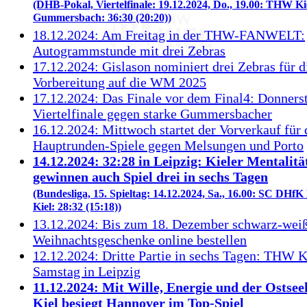
(DHB-Pokal, Viertelfinale: 19.12.2024, Do., 19.00: THW Ki
Gummersbach: 36:30 (20:20))
18.12.2024: Am Freitag in der THW-FANWELT:
Autogrammstunde mit drei Zebras
17.12.2024: Gislason nominiert drei Zebras für d
Vorbereitung auf die WM 2025
17.12.2024: Das Finale vor dem Final4: Donners
Viertelfinale gegen starke Gummersbacher
16.12.2024: Mittwoch startet der Vorverkauf für 
Hauptrunden-Spiele gegen Melsungen und Porto
14.12.2024: 32:28 in Leipzig: Kieler Mentalit
gewinnen auch Spiel drei in sechs Tagen
(Bundesliga, 15. Spieltag: 14.12.2024, Sa., 16.00: SC DHf
Kiel: 28:32 (15:18))
13.12.2024: Bis zum 18. Dezember schwarz-wei
Weihnachtsgeschenke online bestellen
12.12.2024: Dritte Partie in sechs Tagen: THW K
Samstag in Leipzig
11.12.2024: Mit Wille, Energie und der Ostse
Kiel besiegt Hannover im Top-Spiel