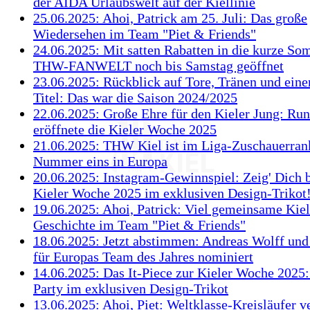
der AIDA Urlaubswelt auf der Kiellinie
25.06.2025: Ahoi, Patrick am 25. Juli: Das große
Wiedersehen im Team "Piet & Friends"
24.06.2025: Mit satten Rabatten in die kurze S
THW-FANWELT noch bis Samstag geöffnet
23.06.2025: Rückblick auf Tore, Tränen und eine
Titel: Das war die Saison 2024/2025
22.06.2025: Große Ehre für den Kieler Jung: R
eröffnete die Kieler Woche 2025
21.06.2025: THW Kiel ist im Liga-Zuschauerran
Nummer eins in Europa
20.06.2025: Instagram-Gewinnspiel: Zeig' Dich b
Kieler Woche 2025 im exklusiven Design-Trikot
19.06.2025: Ahoi, Patrick: Viel gemeinsame Kiel
Geschichte im Team "Piet & Friends"
18.06.2025: Jetzt abstimmen: Andreas Wolff un
für Europas Team des Jahres nominiert
14.06.2025: Das It-Piece zur Kieler Woche 2025
Party im exklusiven Design-Trikot
13.06.2025: Ahoi, Piet: Weltklasse-Kreisläufer 