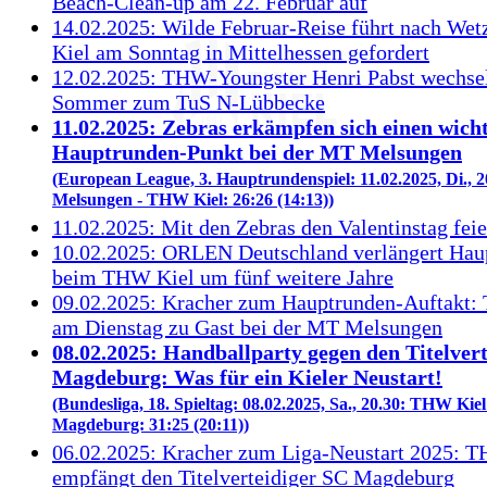
Beach-Clean-up am 22. Februar auf
14.02.2025: Wilde Februar-Reise führt nach We
Kiel am Sonntag in Mittelhessen gefordert
12.02.2025: THW-Youngster Henri Pabst wechse
Sommer zum TuS N-Lübbecke
11.02.2025: Zebras erkämpfen sich einen wich
Hauptrunden-Punkt bei der MT Melsungen
(European League, 3. Hauptrundenspiel: 11.02.2025, Di., 
Melsungen - THW Kiel: 26:26 (14:13))
11.02.2025: Mit den Zebras den Valentinstag fei
10.02.2025: ORLEN Deutschland verlängert Hau
beim THW Kiel um fünf weitere Jahre
09.02.2025: Kracher zum Hauptrunden-Auftakt:
am Dienstag zu Gast bei der MT Melsungen
08.02.2025: Handballparty gegen den Titelvert
Magdeburg: Was für ein Kieler Neustart!
(Bundesliga, 18. Spieltag: 08.02.2025, Sa., 20.30: THW Kiel
Magdeburg: 31:25 (20:11))
06.02.2025: Kracher zum Liga-Neustart 2025: 
empfängt den Titelverteidiger SC Magdeburg