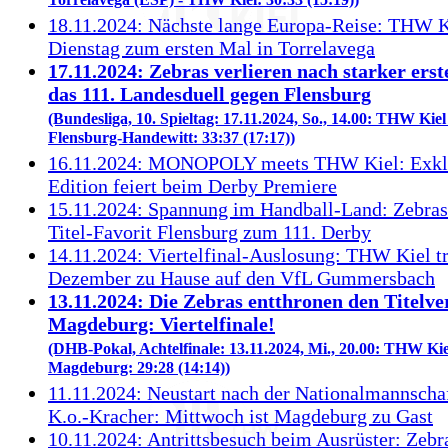
Torrelavega (ESP) - THW Kiel: 30:33 (15:19))
18.11.2024: Nächste lange Europa-Reise: THW Ki
Dienstag zum ersten Mal in Torrelavega
17.11.2024: Zebras verlieren nach starker erst
das 111. Landesduell gegen Flensburg
(Bundesliga, 10. Spieltag: 17.11.2024, So., 14.00: THW Kiel
Flensburg-Handewitt: 33:37 (17:17))
16.11.2024: MONOPOLY meets THW Kiel: Exklu
Edition feiert beim Derby Premiere
15.11.2024: Spannung im Handball-Land: Zebra
Titel-Favorit Flensburg zum 111. Derby
14.11.2024: Viertelfinal-Auslosung: THW Kiel tr
Dezember zu Hause auf den VfL Gummersbach
13.11.2024: Die Zebras entthronen den Titelve
Magdeburg: Viertelfinale!
(DHB-Pokal, Achtelfinale: 13.11.2024, Mi., 20.00: THW Kie
Magdeburg: 29:28 (14:14))
11.11.2024: Neustart nach der Nationalmannscha
K.o.-Kracher: Mittwoch ist Magdeburg zu Gast
10.11.2024: Antrittsbesuch beim Ausrüster: Zebr