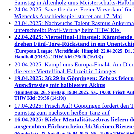
Samstag in Altenholz ums Meisterschafts-Halbfi
24.04.2025: Save the date: Freier Vorverkauf für 
Wienceks Abschiedsspiel startet am 17. Mai
23.04.2025: Nachwuchs-Talent Rasmus Ankerm
unterschreibt Profi-Vertrag beim THW Kiel
22.04.2025: Viertelfinal-Hinspiel: Kämpfende
drehen Fünf-Tore-Rückstand in ein Unentschi
(European League, Viertelfinale, Hinspiel: 22.04.2025, Di.,
Handball (FRA) - THW Kiel: 26:26 (16:13))
20.04.2025: Kampf ums Europa-Final4: Am Diens
die erste Viertelfinal-Halbzeit in Limoges
19.04.2025: 36:29 in Göppingen: Zebras feier
Auswärtssieg mit halbleeren Akkus
(Bundesliga, 26. Spieltag: 19.04.2025, Sa., 19.00: Frisch A
THW Kiel: 29:36 (14:19))
17.04.2025: Frisch Auf! Göppingen fordert den
Samstag zum nächsten heißen Tanz auf
16.04.2025: Kieler Mentalitätszebras liefern d
ausgeruhten Füchsen beim 34:36 einen Riese
(Bundesliga, 27. Spieltag: 16.04.2025, Mi., 19.00: THW Kie