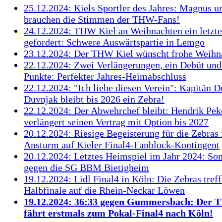
25.12.2024: Kiels Sportler des Jahres: Magnus u
brauchen die Stimmen der THW-Fans!
24.12.2024: THW Kiel an Weihnachten ein letzt
gefordert: Schwere Auswärtspartie in Lemgo
23.12.2024: Der THW Kiel wünscht frohe Weihn
22.12.2024: Zwei Verlängerungen, ein Debüt und
Punkte: Perfekter Jahres-Heimabschluss
22.12.2024: "Ich liebe diesen Verein": Kapitän 
Duvnjak bleibt bis 2026 ein Zebra!
22.12.2024: Der Abwehrchef bleibt: Hendrik Pek
verlängert seinen Vertrag mit Option bis 2027
20.12.2024: Riesige Begeisterung für die Zebras 
Ansturm auf Kieler Final4-Fanblock-Kontingent
20.12.2024: Letztes Heimspiel im Jahr 2024: Son
gegen die SG BBM Bietigheim
19.12.2024: Lidl Final4 in Köln: Die Zebras tref
Halbfinale auf die Rhein-Neckar Löwen
19.12.2024: 36:33 gegen Gummersbach: Der 
fährt erstmals zum Pokal-Final4 nach Köln!