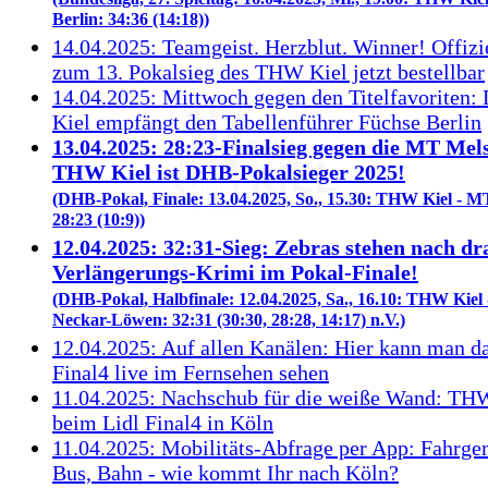
Berlin: 34:36 (14:18))
14.04.2025: Teamgeist. Herzblut. Winner! Offizie
zum 13. Pokalsieg des THW Kiel jetzt bestellbar
14.04.2025: Mittwoch gegen den Titelfavoriten
Kiel empfängt den Tabellenführer Füchse Berlin
13.04.2025: 28:23-Finalsieg gegen die MT Mel
THW Kiel ist DHB-Pokalsieger 2025!
(DHB-Pokal, Finale: 13.04.2025, So., 15.30: THW Kiel - 
28:23 (10:9))
12.04.2025: 32:31-Sieg: Zebras stehen nach d
Verlängerungs-Krimi im Pokal-Finale!
(DHB-Pokal, Halbfinale: 12.04.2025, Sa., 16.10: THW Kiel 
Neckar-Löwen: 32:31 (30:30, 28:28, 14:17) n.V.)
12.04.2025: Auf allen Kanälen: Hier kann man da
Final4 live im Fernsehen sehen
11.04.2025: Nachschub für die weiße Wand: TH
beim Lidl Final4 in Köln
11.04.2025: Mobilitäts-Abfrage per App: Fahrge
Bus, Bahn - wie kommt Ihr nach Köln?