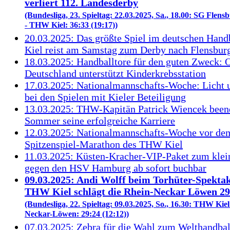
verliert 112. Landesderby
(Bundesliga, 23. Spieltag: 22.03.2025, Sa., 18.00: SG Flen
- THW Kiel: 36:33 (19:17))
20.03.2025: Das größte Spiel im deutschen Han
Kiel reist am Samstag zum Derby nach Flensbur
18.03.2025: Handballtore für den guten Zweck
Deutschland unterstützt Kinderkrebsstation
17.03.2025: Nationalmannschafts-Woche: Licht 
bei den Spielen mit Kieler Beteiligung
13.03.2025: THW-Kapitän Patrick Wiencek been
Sommer seine erfolgreiche Karriere
12.03.2025: Nationalmannschafts-Woche vor de
Spitzenspiel-Marathon des THW Kiel
11.03.2025: Küsten-Kracher-VIP-Paket zum klei
gegen den HSV Hamburg ab sofort buchbar
09.03.2025: Andi Wolff beim Torhüter-Spektak
THW Kiel schlägt die Rhein-Neckar Löwen 29
(Bundesliga, 22. Spieltag: 09.03.2025, So., 16.30: THW Kiel
Neckar-Löwen: 29:24 (12:12))
07.03.2025: Zebra für die Wahl zum Welthandbal