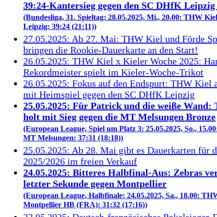
39:24-Kantersieg gegen den SC DHfK Leipzig 
(Bundesliga, 31. Spieltag: 28.05.2025, Mi., 20.00: THW Ki
Leipzig: 39:24 (21:11))
27.05.2025: Ab 27. Mai: THW Kiel und Förde Sp
bringen die Rookie-Dauerkarte an den Start!
26.05.2025: THW Kiel x Kieler Woche 2025: Ha
Rekordmeister spielt im Kieler-Woche-Trikot
26.05.2025: Fokus auf den Endspurt: THW Kiel
mit Heimspiel gegen den SC DHfK Leipzig
25.05.2025: Für Patrick und die weiße Wand
holt mit Sieg gegen die MT Melsungen Bronze
(European League, Spiel um Platz 3: 25.05.2025, So., 15.0
MT Melsungen: 37:31 (18:18))
25.05.2025: Ab 28. Mai gibt es Dauerkarten für d
2025/2026 im freien Verkauf
24.05.2025: Bitteres Halbfinal-Aus: Zebras ver
letzter Sekunde gegen Montpellier
(European League, Halbfinale: 24.05.2025, Sa., 18.00: THW
Montpellier HB (FRA): 31:32 (17:16))
22.05.2025: Deutsch-französisches Pokalsieger-