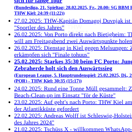
sich für lange Tour
(Bundesliga, 21. Spieltag: 28.02.2025, Fr., 20.00: SG BBM 
THW Kiel: 24:39 (11:22))
27.02.2025: THW-Kapitän Domagoj Duvnjak ist 
"Sportler des Jahres"
26.02.2025: Von Porto direkt nach Bietigheim: 
will am Freitagabend zwei Auswärtspunkte hole
26.02.2025: Dienstag in Kiel gegen Melsungen: 
erkämpfen sich "Finale tohuus"
25.02.2025: Starkes 35:30 beim FC Porto: Jun
Zebraherde holt sich den Auswärtssieg
(European League, 5. Hauptrundenspiel: 25.02.2025, Di., 
(POR) - THW Kiel: 30:35 (15:17))
24.02.2025: Rund eine Tonne Müll gesammelt: 
Beach-Clean-up im Einsatz "för de Küste"
23.02.2025: Auf geht's nach Porto: THW Kiel am
der Atlantikküste gefordert
22.02.2025: Andreas Wolff ist Schleswig-Holstei
des Jahres 2024"
21.02.2025: Tschüss X - willkommen WhatsApp