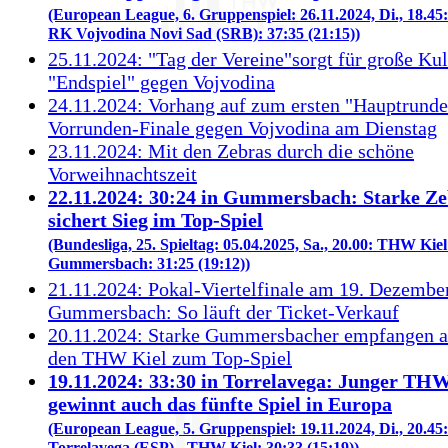
(European League, 6. Gruppenspiel: 26.11.2024, Di., 18.45
RK Vojvodina Novi Sad (SRB): 37:35 (21:15))
25.11.2024: "Tag der Vereine"sorgt für große Kul
"Endspiel" gegen Vojvodina
24.11.2024: Vorhang auf zum ersten "Hauptrunde
Vorrunden-Finale gegen Vojvodina am Dienstag
23.11.2024: Mit den Zebras durch die schöne
Vorweihnachtszeit
22.11.2024: 30:24 in Gummersbach: Starke Z
sichert Sieg im Top-Spiel
(Bundesliga, 25. Spieltag: 05.04.2025, Sa., 20.00: THW Kiel
Gummersbach: 31:25 (19:12))
21.11.2024: Pokal-Viertelfinale am 19. Dezembe
Gummersbach: So läuft der Ticket-Verkauf
20.11.2024: Starke Gummersbacher empfangen a
den THW Kiel zum Top-Spiel
19.11.2024: 33:30 in Torrelavega: Junger TH
gewinnt auch das fünfte Spiel in Europa
(European League, 5. Gruppenspiel: 19.11.2024, Di., 20.4