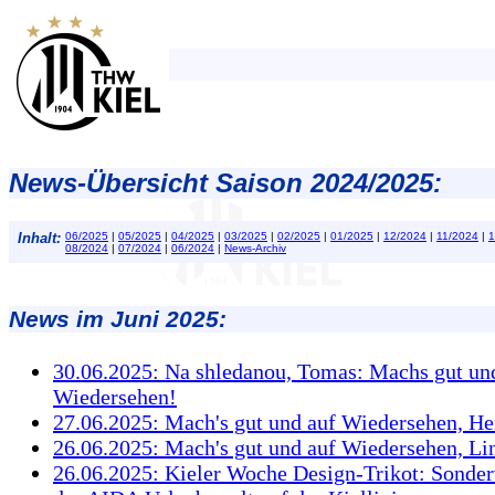
News-Übersicht Saison 2024/2025:
Inhalt:
06/2025
|
05/2025
|
04/2025
|
03/2025
|
02/2025
|
01/2025
|
12/2024
|
11/2024
|
1
08/2024
|
07/2024
|
06/2024
|
News-Archiv
News im Juni 2025:
30.06.2025: Na shledanou, Tomas: Machs gut un
Wiedersehen!
27.06.2025: Mach's gut und auf Wiedersehen, He
26.06.2025: Mach's gut und auf Wiedersehen, Li
26.06.2025: Kieler Woche Design-Trikot: Sonder