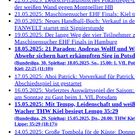
der weißen Wand gegen Montpellier HB
21.05.2025: Maschinensucher EHF Finals: Kiel t
20.05.2025: Neues Handball-Buch: Verkauf in d
FANWELT startet mit Signierstunde
19.05.2025: Der lange Weg der vier Teilnehmer 
Maschinensucher EHF Finals in Hamburg
18.05.2025: 21 Paraden: Andreas Wolff und We
Abwehr sichern hart erkämpften Sieg in Pots
(Bundesliga, 30. Spieltag: 18.05.2025, So., 15.00: 1. VfL 
Kiel: 22:25 (11:10))
17.05.2025: Ahoi Patrick: Vorverkauf für Patric
Abschiedsspiel ist gestartet
16.05.2025: Vorletztes Auswärtsspiel der Saiso
am Sonntag zu Gast beim 1. VfL Potsdam
15.05.2025: Mit Tempo, Leidenschaft und wei
Wacher THW Kiel besiegt Lemgo 35:29
(Bundesliga, 29. Spieltag: 15.05.2025, Do., 20.00: THW K
Lippe: 35:29 (18:17))
14.05.2025: Große Tombola för de Küste: Donne