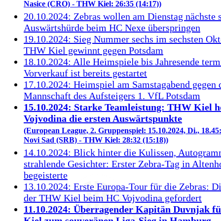
Nasice (CRO) - THW Kiel: 26:35 (14:17))
20.10.2024: Zebras wollen am Dienstag nächste 
Auswärtshürde beim HC Nexe überspringen
19.10.2024: Sieg Nummer sechs im sechsten Okt
THW Kiel gewinnt gegen Potsdam
18.10.2024: Alle Heimspiele bis Jahresende termi
Vorverkauf ist bereits gestartet
17.10.2024: Heimspiel am Samstagabend gegen d
Mannschaft des Aufsteigers 1. VfL Potsdam
15.10.2024: Starke Teamleistung: THW Kiel ho
Vojvodina die ersten Auswärtspunkte
(European League, 2. Gruppenspiel: 15.10.2024, Di., 18.4
Novi Sad (SRB) - THW Kiel: 28:32 (15:18))
14.10.2024: Blick hinter die Kulissen, Autogra
strahlende Gesichter: Erster Zebra-Tag in Altenh
begeisterte
13.10.2024: Erste Europa-Tour für die Zebras: Di
der THW Kiel beim HC Vojvodina gefordert
11.10.2024: Überragender Kapitän Duvnjak 
Kiel zum souveränen Liga-Sieg in Hamburg