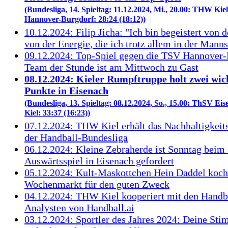
(Bundesliga, 14. Spieltag: 11.12.2024, Mi., 20.00: THW Kie
Hannover-Burgdorf: 28:24 (18:12))
10.12.2024: Filip Jicha: "Ich bin begeistert von 
von der Energie, die ich trotz allem in der Mann
09.12.2024: Top-Spiel gegen die TSV Hannover-
Team der Stunde ist am Mittwoch zu Gast
08.12.2024: Kieler Rumpftruppe holt zwei wic
Punkte in Eisenach
(Bundesliga, 13. Spieltag: 08.12.2024, So., 15.00: ThSV E
Kiel: 33:37 (16:23))
07.12.2024: THW Kiel erhält das Nachhaltigkeits
der Handball-Bundesliga
06.12.2024: Kleine Zebraherde ist Sonntag beim
Auswärtsspiel in Eisenach gefordert
05.12.2024: Kult-Maskottchen Hein Daddel koch
Wochenmarkt für den guten Zweck
04.12.2024: THW Kiel kooperiert mit den Handb
Analysten von Handball.ai
03.12.2024: Sportler des Jahres 2024: Deine St