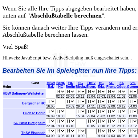
Wenn Sie alle Ihre Tipps abgegeben bearbeitet haben, 
unten auf "
Abschlußtabelle berechnen
".
Sie können danach weiter Ihre Tipps verändern und er
Abschlußtabelle berechnen lassen.
Viel Spaß!
Hinweis: JavaScript bzw. ActiveScripting muß eingeschaltet sein...
Bearbeiten Sie im Spielegitter nun Ihre Tipps:
Gast
HBW
Berg.
Fü.
SG
ThSV
HC
SG
FA
VfL
Heim
Bal.
HC
Berlin
Bietig.
Eisen.
Erla.
Flens.
Göpp.
Gumm
HBW Balingen-Weilstetten
02.10.
26.05.
10.12.
15.04.
18.03.
29.04.
11.02.
02.06.
Bergischer HC
16.05.
20.09.
29.04.
14.11.
11.02.
02.09.
10.12.
04.03.
Füchse Berlin
26.09.
18.03.
15.04.
29.04.
25.02.
11.02.
16.05.
13.09.
SG BBM Bietigheim
22.04.
19.11.
03.10.
16.05.
30.10.
19.12.
29.05.
03.12.
ThSV Eisenach
03.09.
13.05.
01.11.
10.09.
01.04.
04.03.
06.06.
16.10.