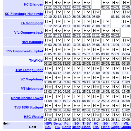
HC Erlangen
19.11.
13.09.
03.12.
04.03.
28.09.
02.06.
25.03.
26.05.
SG Flensburg-Handewitt
29.10.
22.12.
18.10.
26.05.
28.08.
05.09.
03.10.
01.04.
FA Göppingen
19.12.
22.04.
19.11.
10.10.
23.10.
29.08.
18.02.
29.10.
VfL Gummersbach
01.11.
27.09.
22.12.
25.03.
11.02.
26.11.
25.10.
25.02.
HSV Hamburg
04.03.
26.05.
18.02.
13.05.
03.12.
06.06.
15.04.
13.09.
19.12.
TSV Hannover-Burgdorf
29.05.
31.10.
01.04.
06.06.
25.02.
16.05.
09.10.
27.09.
22.04.
THW Kiel
03.12.
02.06.
13.05.
18.02.
26.05.
22.04.
26.09.
22.12.
03.10.
TBV Lemgo Lippe
13.05.
03.12.
22.04.
22.12.
19.12.
20.09.
10.09.
18.10.
19.11.
SC Magdeburg
06.06.
01.04.
03.09.
26.09.
26.11.
04.10.
14.11.
15.04.
18.03.
MT Melsungen
18.02.
17.10.
04.03.
14.11.
25.03.
29.05.
16.05.
02.09.
13.05.
Rhein-Neckar Löwen
11.09.
18.02.
19.12.
26.11.
08.10.
10.12.
25.03.
29.04.
02.09.
TVB 1898 Stuttgart
22.12.
28.08.
06.09.
22.10.
02.06.
19.12.
26.11.
14.11.
18.02.
HSG Wetzlar
25.03.
19.12.
02.06.
30.08.
07.09.
15.10.
10.12.
26.11.
20.09.
Heim
HBW
Berg.
Fü.
SG
ThSV
HC
SG
FA
VfL
Gast
Bal.
HC
Berlin
Bietig.
Eisen.
Erla.
Flens.
Göpp.
Gumm