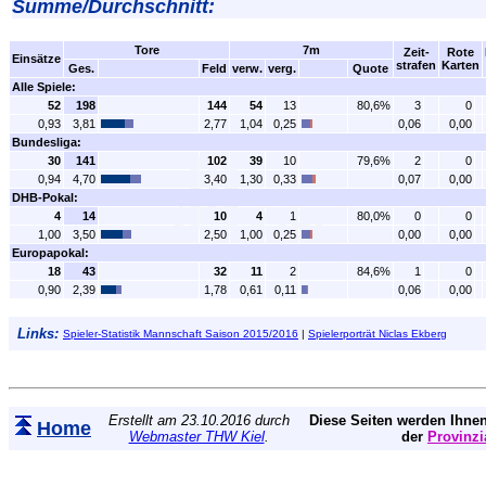
Summe/Durchschnitt:
Tore
7m
Zeit-
Rote
Einsätze
strafen
Karten
Ges.
Feld
verw.
verg.
Quote
Alle Spiele:
52
198
144
54
13
80,6%
3
0
0,93
3,81
2,77
1,04
0,25
0,06
0,00
Bundesliga:
30
141
102
39
10
79,6%
2
0
0,94
4,70
3,40
1,30
0,33
0,07
0,00
DHB-Pokal:
4
14
10
4
1
80,0%
0
0
1,00
3,50
2,50
1,00
0,25
0,00
0,00
Europapokal:
18
43
32
11
2
84,6%
1
0
0,90
2,39
1,78
0,61
0,11
0,06
0,00
Links:
Spieler-Statistik Mannschaft Saison 2015/2016
|
Spielerporträt Niclas Ekberg
Erstellt am 23.10.2016 durch
Diese Seiten werden Ihnen
Home
Webmaster THW Kiel
.
der
Provinzi