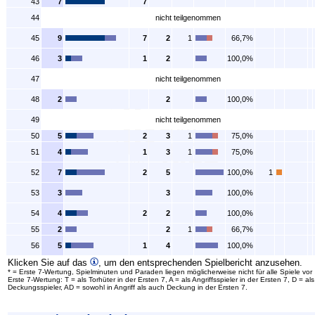
43
7
7
44
nicht teilgenommen
45
9
7
2
1
66,7%
46
3
1
2
100,0%
47
nicht teilgenommen
48
2
2
100,0%
49
nicht teilgenommen
50
5
2
3
1
75,0%
51
4
1
3
1
75,0%
52
7
2
5
100,0%
1
53
3
3
100,0%
54
4
2
2
100,0%
55
2
2
1
66,7%
56
5
1
4
100,0%
Klicken Sie auf das
, um den entsprechenden Spielbericht anzusehen.
* = Erste 7-Wertung, Spielminuten und Paraden liegen möglicherweise nicht für alle Spiele vor
Erste 7-Wertung: T = als Torhüter in der Ersten 7, A = als Angriffsspieler in der Ersten 7, D = als
Deckungsspieler, AD = sowohl in Angriff als auch Deckung in der Ersten 7.