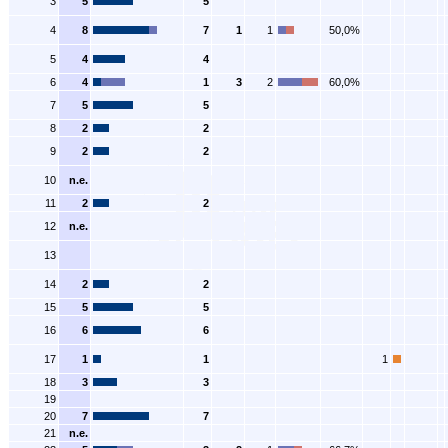
3
5
5
4
8
7
1
1
50,0%
5
4
4
6
4
1
3
2
60,0%
7
5
5
8
2
2
9
2
2
10
n.e.
11
2
2
12
n.e.
13
14
2
2
15
5
5
16
6
6
17
1
1
1
18
3
3
19
20
7
7
21
n.e.