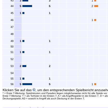
43
3
3
1
44
5
5
2
45
1
1
46
1
47
48
49
1
1
50
51
1
1
52
53
2
2
54
55
1
1
56
5
5
1
Klicken Sie auf das
, um den entsprechenden Spielbericht anzuseh
* = Erste 7-Wertung, Spielminuten und Paraden liegen möglicherweise nicht für alle Spiele vor
Erste 7-Wertung: T = als Torhüter in der Ersten 7, A = als Angriffsspieler in der Ersten 7, D = als
Deckungsspieler, AD = sowohl in Angriff als auch Deckung in der Ersten 7.