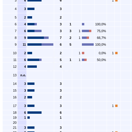
3
6
6
1
4
3
3
5
2
2
6
4
3
1
100,0%
7
6
3
3
1
75,0%
8
9
7
2
1
66,7%
9
11
6
5
100,0%
10
2
2
1
0,0%
1
11
6
5
1
1
50,0%
12
4
4
13
n.e.
14
3
3
15
3
3
16
2
2
17
3
3
1
18
6
6
19
1
1
20
21
3
3