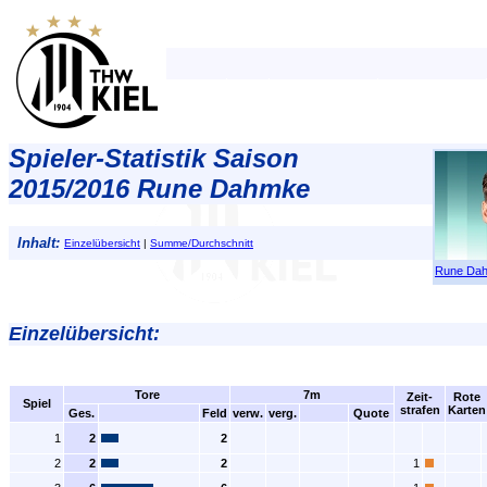
Spieler-Statistik Saison
2015/2016 Rune Dahmke
Inhalt:
Einzelübersicht
|
Summe/Durchschnitt
Rune Da
Einzelübersicht:
Tore
7m
Zeit-
Rote
Spiel
strafen
Karten
Ges.
Feld
verw.
verg.
Quote
1
2
2
2
2
2
1