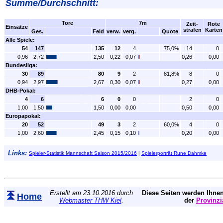
Summe/Durchschnitt:
Tore
7m
Zeit-
Rote
Einsätze
strafen
Karten
Ges.
Feld
verw.
verg.
Quote
Alle Spiele:
54
147
135
12
4
75,0%
14
0
0,96
2,72
2,50
0,22
0,07
0,26
0,00
Bundesliga:
30
89
80
9
2
81,8%
8
0
0,94
2,97
2,67
0,30
0,07
0,27
0,00
DHB-Pokal:
4
6
6
0
0
2
0
1,00
1,50
1,50
0,00
0,00
0,50
0,00
Europapokal:
20
52
49
3
2
60,0%
4
0
1,00
2,60
2,45
0,15
0,10
0,20
0,00
Links:
Spieler-Statistik Mannschaft Saison 2015/2016
|
Spielerporträt Rune Dahmke
Erstellt am 23.10.2016 durch
Diese Seiten werden Ihnen
Home
Webmaster THW Kiel
.
der
Provinzi