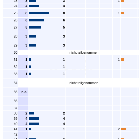
23
3
3
1
24
4
4
25
8
8
1
26
6
6
27
5
5
28
3
3
29
3
3
30
nicht teilgenommen
31
1
1
1
32
1
1
33
1
1
34
nicht teilgenommen
35
n.e.
36
37
38
2
2
39
4
4
40
4
4
41
1
1
2
42