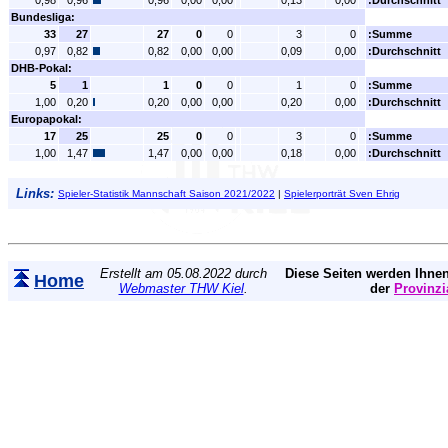
0,98
0,96
0,96
0,00
0,00
0,13
0,00
:Durchschnitt
Bundesliga:
33
27
27
0
0
3
0
:Summe
0,97
0,82
0,82
0,00
0,00
0,09
0,00
:Durchschnitt
DHB-Pokal:
5
1
1
0
0
1
0
:Summe
1,00
0,20
0,20
0,00
0,00
0,20
0,00
:Durchschnitt
Europapokal:
17
25
25
0
0
3
0
:Summe
1,00
1,47
1,47
0,00
0,00
0,18
0,00
:Durchschnitt
Links:
Spieler-Statistik Mannschaft Saison 2021/2022
|
Spielerporträt Sven Ehrig
Erstellt am 05.08.2022 durch
Diese Seiten werden Ihnen
Home
Webmaster THW Kiel
.
der
Provinzi