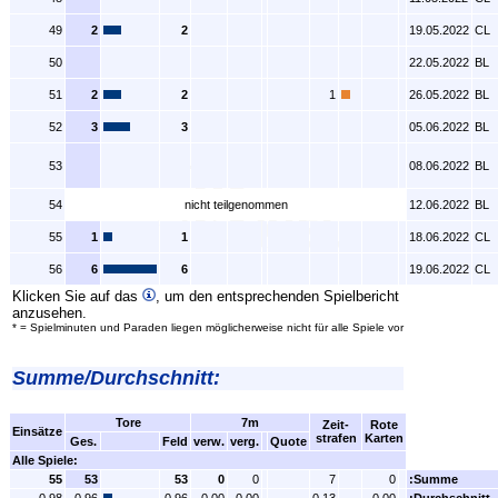
49
2
2
19.05.2022
CL
50
22.05.2022
BL
51
2
2
1
26.05.2022
BL
52
3
3
05.06.2022
BL
53
08.06.2022
BL
54
nicht teilgenommen
12.06.2022
BL
55
1
1
18.06.2022
CL
56
6
6
19.06.2022
CL
Klicken Sie auf das
, um den entsprechenden Spielbericht
anzusehen.
* = Spielminuten und Paraden liegen möglicherweise nicht für alle Spiele vor
Summe/Durchschnitt:
Tore
7m
Zeit-
Rote
Einsätze
strafen
Karten
Ges.
Feld
verw.
verg.
Quote
Alle Spiele:
55
53
53
0
0
7
0
:Summe