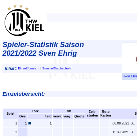
Spieler-Statistik Saison
2021/2022 Sven Ehrig
Inhalt:
Einzelübersicht
|
Summe/Durchschnitt
Sven Ehri
Einzelübersicht:
Tore
7m
Zeit-
Rote
Spiel
S
strafen
Karten
Ges.
Feld
verw.
verg.
Quote
1
1
1
08.09.2021
BL
2
11.09.2021
BL