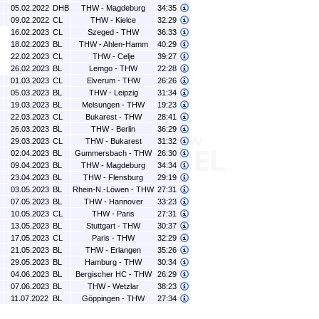
05.02.2022
DHB
THW - Magdeburg
34:35
09.02.2022
CL
THW - Kielce
32:29
16.02.2023
CL
Szeged - THW
36:33
18.02.2023
BL
THW - Ahlen-Hamm
40:29
22.02.2023
CL
THW - Celje
39:27
26.02.2023
BL
Lemgo - THW
22:28
01.03.2023
CL
Elverum - THW
26:26
05.03.2023
BL
THW - Leipzig
31:34
19.03.2023
BL
Melsungen - THW
19:23
22.03.2023
CL
Bukarest - THW
28:41
26.03.2023
BL
THW - Berlin
36:29
29.03.2023
CL
THW - Bukarest
31:32
02.04.2023
BL
Gummersbach - THW
26:30
09.04.2023
BL
THW - Magdeburg
34:34
23.04.2023
BL
THW - Flensburg
29:19
03.05.2023
BL
Rhein-N.-Löwen - THW
27:31
07.05.2023
BL
THW - Hannover
33:23
10.05.2023
CL
THW - Paris
27:31
13.05.2023
BL
Stuttgart - THW
30:37
17.05.2023
CL
Paris - THW
32:29
21.05.2023
BL
THW - Erlangen
35:26
29.05.2023
BL
Hamburg - THW
30:34
04.06.2023
BL
Bergischer HC - THW
26:29
07.06.2023
BL
THW - Wetzlar
38:23
11.07.2022
BL
Göppingen - THW
27:34