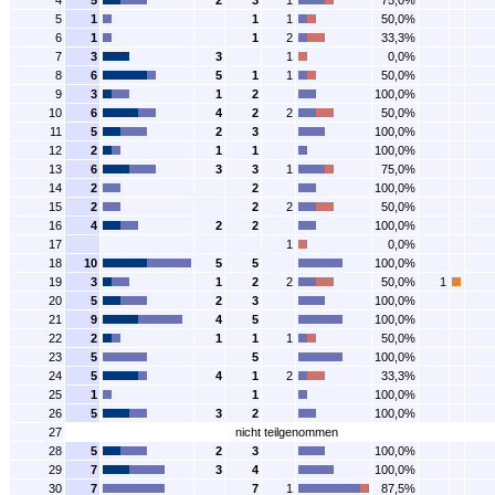
4
5
2
3
1
75,0%
5
1
1
1
50,0%
6
1
1
2
33,3%
7
3
3
1
0,0%
8
6
5
1
1
50,0%
9
3
1
2
100,0%
10
6
4
2
2
50,0%
11
5
2
3
100,0%
12
2
1
1
100,0%
13
6
3
3
1
75,0%
14
2
2
100,0%
15
2
2
2
50,0%
16
4
2
2
100,0%
17
1
0,0%
18
10
5
5
100,0%
19
3
1
2
2
50,0%
1
20
5
2
3
100,0%
21
9
4
5
100,0%
22
2
1
1
1
50,0%
23
5
5
100,0%
24
5
4
1
2
33,3%
25
1
1
100,0%
26
5
3
2
100,0%
27
nicht teilgenommen
28
5
2
3
100,0%
29
7
3
4
100,0%
30
7
7
1
87,5%