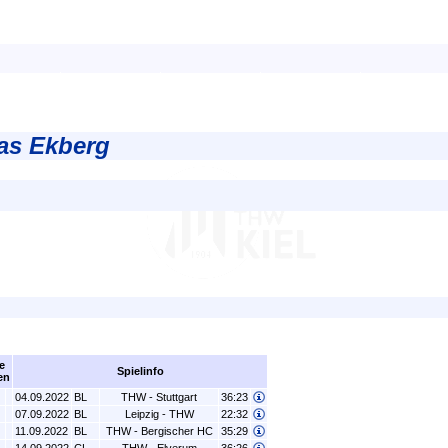
las Ekberg
e
Spielinfo
en
04.09.2022
BL
THW - Stuttgart
36:23
07.09.2022
BL
Leipzig - THW
22:32
11.09.2022
BL
THW - Bergischer HC
35:29