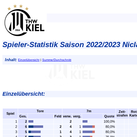
Spieler-Statistik Saison 2022/2023 Nic
Inhalt:
Einzelübersicht
|
Summe/Durchschnitt
Einzelübersicht:
Tore
7m
Zeit-
Rot
Spiel
strafen
Kart
Ges.
Feld
verw.
verg.
Quote
1
2
2
100,0%
2
6
2
4
1
80,0%
3
5
1
4
1
80,0%