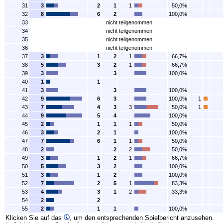
31
3
2
1
1
50,0%
32
8
6
2
100,0%
33
nicht teilgenommen
34
nicht teilgenommen
35
nicht teilgenommen
36
nicht teilgenommen
37
3
1
2
1
66,7%
38
5
3
2
1
66,7%
39
3
3
100,0%
40
1
1
41
3
3
100,0%
42
9
6
3
100,0%
1
43
7
4
3
3
50,0%
1
44
9
5
4
100,0%
45
2
1
1
1
50,0%
46
3
2
1
100,0%
47
7
6
1
1
50,0%
48
2
2
2
50,0%
49
3
1
2
1
66,7%
50
5
3
2
100,0%
51
3
1
2
100,0%
52
7
2
5
1
83,3%
53
4
3
1
2
33,3%
54
2
2
55
2
1
1
100,0%
Klicken Sie auf das
, um den entsprechenden Spielbericht anzusehen.