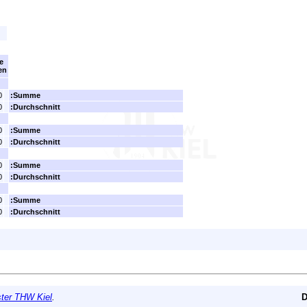
e
en
0
:Summe
0
:Durchschnitt
0
:Summe
0
:Durchschnitt
0
:Summe
0
:Durchschnitt
0
:Summe
0
:Durchschnitt
er THW Kiel
.
D