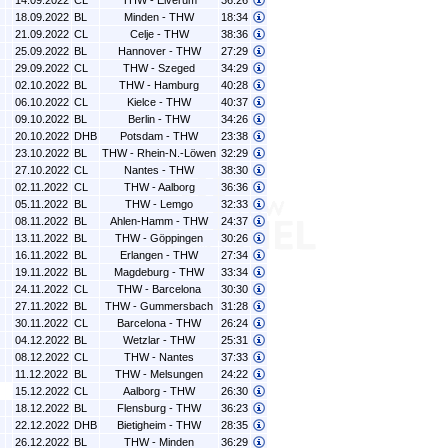
14.09.2022
CL
THW - Elverum
36:26
18.09.2022
BL
Minden - THW
18:34
21.09.2022
CL
Celje - THW
38:36
25.09.2022
BL
Hannover - THW
27:29
29.09.2022
CL
THW - Szeged
34:29
02.10.2022
BL
THW - Hamburg
40:28
06.10.2022
CL
Kielce - THW
40:37
09.10.2022
BL
Berlin - THW
34:26
20.10.2022
DHB
Potsdam - THW
23:38
23.10.2022
BL
THW - Rhein-N.-Löwen
32:29
27.10.2022
CL
Nantes - THW
38:30
02.11.2022
CL
THW - Aalborg
36:36
05.11.2022
BL
THW - Lemgo
32:33
08.11.2022
BL
Ahlen-Hamm - THW
24:37
13.11.2022
BL
THW - Göppingen
30:26
16.11.2022
BL
Erlangen - THW
27:34
19.11.2022
BL
Magdeburg - THW
33:34
24.11.2022
CL
THW - Barcelona
30:30
27.11.2022
BL
THW - Gummersbach
31:28
30.11.2022
CL
Barcelona - THW
26:24
04.12.2022
BL
Wetzlar - THW
25:31
08.12.2022
CL
THW - Nantes
37:33
11.12.2022
BL
THW - Melsungen
24:22
15.12.2022
CL
Aalborg - THW
26:30
18.12.2022
BL
Flensburg - THW
36:23
22.12.2022
DHB
Bietigheim - THW
28:35
26.12.2022
BL
THW - Minden
36:29