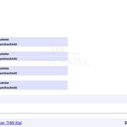
Summe
urchschnitt
Summe
urchschnitt
Summe
urchschnitt
Summe
urchschnitt
er THW Kiel
.
D