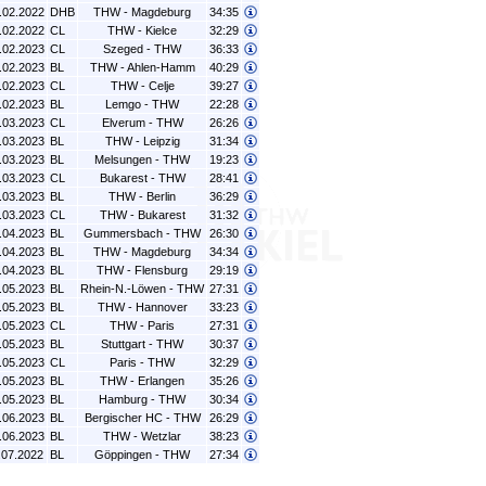
.02.2022
DHB
THW - Magdeburg
34:35
.02.2022
CL
THW - Kielce
32:29
.02.2023
CL
Szeged - THW
36:33
.02.2023
BL
THW - Ahlen-Hamm
40:29
.02.2023
CL
THW - Celje
39:27
.02.2023
BL
Lemgo - THW
22:28
.03.2023
CL
Elverum - THW
26:26
.03.2023
BL
THW - Leipzig
31:34
.03.2023
BL
Melsungen - THW
19:23
.03.2023
CL
Bukarest - THW
28:41
.03.2023
BL
THW - Berlin
36:29
.03.2023
CL
THW - Bukarest
31:32
.04.2023
BL
Gummersbach - THW
26:30
.04.2023
BL
THW - Magdeburg
34:34
.04.2023
BL
THW - Flensburg
29:19
.05.2023
BL
Rhein-N.-Löwen - THW
27:31
.05.2023
BL
THW - Hannover
33:23
.05.2023
CL
THW - Paris
27:31
.05.2023
BL
Stuttgart - THW
30:37
.05.2023
CL
Paris - THW
32:29
.05.2023
BL
THW - Erlangen
35:26
.05.2023
BL
Hamburg - THW
30:34
.06.2023
BL
Bergischer HC - THW
26:29
.06.2023
BL
THW - Wetzlar
38:23
.07.2022
BL
Göppingen - THW
27:34