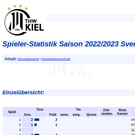
Spieler-Statistik Saison 2022/2023 Sve
Inhalt:
Einzelübersicht
|
Summe/Durchschnitt
Einzelübersicht:
Tore
7m
Zeit-
Rote
Spiel
strafen
Karten
Ges.
Feld
verw.
verg.
Quote
1
2
2
04
2
1
1
07
3
11