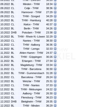
.09.2022
CL
THW - Elverum
36:26
.09.2022
BL
Minden - THW
18:34
.09.2022
CL
Celje - THW
38:36
.09.2022
BL
Hannover - THW
27:29
.09.2022
CL
THW - Szeged
34:29
.10.2022
BL
THW - Hamburg
40:28
.10.2022
CL
Kielce - THW
40:37
.10.2022
BL
Berlin - THW
34:26
.10.2022
DHB
Potsdam - THW
23:38
.10.2022
BL
THW - Rhein-N.-Löwen
32:29
.10.2022
CL
Nantes - THW
38:30
.11.2022
CL
THW - Aalborg
36:36
.11.2022
BL
THW - Lemgo
32:33
.11.2022
BL
Ahlen-Hamm - THW
24:37
.11.2022
BL
THW - Göppingen
30:26
.11.2022
BL
Erlangen - THW
27:34
.11.2022
BL
Magdeburg - THW
33:34
.11.2022
CL
THW - Barcelona
30:30
.11.2022
BL
THW - Gummersbach
31:28
.11.2022
CL
Barcelona - THW
26:24
.12.2022
BL
Wetzlar - THW
25:31
.12.2022
CL
THW - Nantes
37:33
.12.2022
BL
THW - Melsungen
24:22
.12.2022
CL
Aalborg - THW
26:30
.12.2022
BL
Flensburg - THW
36:23
.12.2022
DHB
Bietigheim - THW
28:35
.12.2022
BL
THW - Minden
36:29