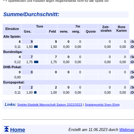
* = Spielminuten und Paraden liegen möglicherweise nicht für alle Spiele vor
Summe/Durchschnitt:
Tore
7m
Zeit-
Rote
Einsätze
strafen
Karten
Ges.
Feld
verw.
verg.
Quote
Alle Spiele:
6
9
9
0
0
0
0
:
0,11
1,50
1,50
0,00
0,00
0,00
0,00
:D
Bundesliga:
4
7
7
0
0
0
0
:
0,12
1,75
1,75
0,00
0,00
0,00
0,00
:D
DHB-Pokal:
0
0
0
0
0
0
0
:
0,00
:D
Europapokal:
2
2
2
0
0
0
0
:
0,11
1,00
1,00
0,00
0,00
0,00
0,00
:D
Links:
Spieler-Statistik Mannschaft Saison 2022/2023
|
Spielerporträt Sven Ehrig
Home
Erstellt am 11.06.2023 durch
Webmast