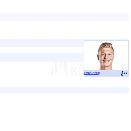
Sven Ehrig
.