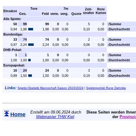
Tore
7m
Zeit-
Rote
Einsätze
strafen
Karten
Ges.
Feld
verw.
verg.
Quote
Alle Spiele:
50
99
99
0
0
5
0
:Summe
0,94
1,98
1,98
0,00
0,00
0,10
0,00
:Durchschnitt
Bundesliga:
33
74
74
0
0
2
0
:Summe
0,97
2,24
2,24
0,00
0,00
0,06
0,00
:Durchschnitt
DHB-Pokal:
1
1
1
0
0
0
0
:Summe
1,00
1,00
1,00
0,00
0,00
0,00
0,00
:Durchschnitt
Europapokal:
16
24
24
0
0
3
0
:Summe
0,89
1,50
1,50
0,00
0,00
0,19
0,00
:Durchschnitt
Links:
Spieler-Statistik Mannschaft Saison 2023/2024
|
Spielerporträt Rune Dahmke
Erstellt am 09.06.2024 durch
Diese Seiten werden Ihnen
Home
Webmaster THW Kiel
.
der
Provinzi