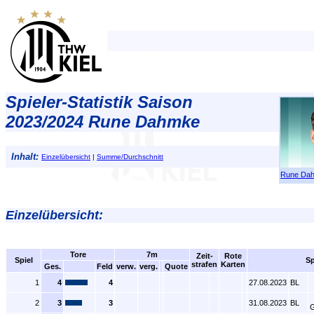
Spieler-Statistik Saison
2023/2024 Rune Dahmke
Inhalt:
Einzelübersicht
|
Summe/Durchschnitt
Rune Da
Einzelübersicht:
Tore
7m
Zeit-
Rote
Spiel
Sp
strafen
Karten
Ges.
Feld
verw.
verg.
Quote
1
4
4
27.08.2023
BL
2
3
3
31.08.2023
BL