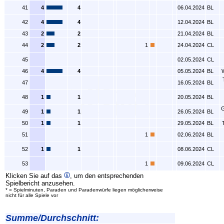
41
4
4
06.04.2024
BL
42
4
4
12.04.2024
BL
43
2
2
21.04.2024
BL
44
2
2
1
24.04.2024
CL
45
02.05.2024
CL
46
4
4
05.05.2024
BL
47
16.05.2024
BL
48
1
1
20.05.2024
BL
49
1
1
26.05.2024
BL
50
1
1
29.05.2024
BL
51
1
02.06.2024
BL
52
1
1
08.06.2024
CL
53
1
09.06.2024
CL
Klicken Sie auf das
, um den entsprechenden
Spielbericht anzusehen.
* = Spielminuten, Paraden und Paradenwürfe liegen möglicherweise
nicht für alle Spiele vor
Summe/Durchschnitt: