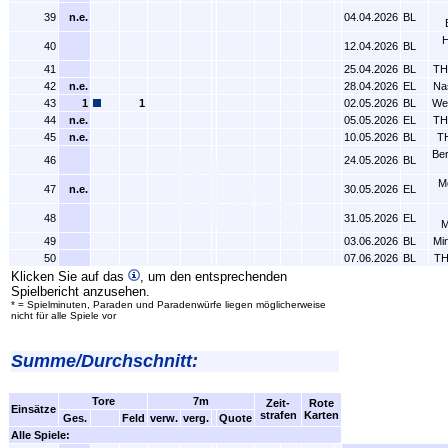
39
n.e.
04.04.2026
BL
H
40
12.04.2026
BL
41
25.04.2026
BL
TH
42
n.e.
28.04.2026
EL
Na
43
1
1
02.05.2026
BL
We
44
n.e.
05.05.2026
EL
TH
45
n.e.
10.05.2026
BL
TH
Be
46
24.05.2026
BL
Mo
47
n.e.
30.05.2026
EL
48
31.05.2026
EL
M
49
03.06.2026
BL
Mi
50
07.06.2026
BL
TH
Klicken Sie auf das
, um den entsprechenden
Spielbericht anzusehen.
* = Spielminuten, Paraden und Paradenwürfe liegen möglicherweise
nicht für alle Spiele vor
Summe/Durchschnitt:
Tore
7m
Zeit-
Rote
Einsätze
strafen
Karten
Ges.
Feld
verw.
verg.
Quote
Alle Spiele: