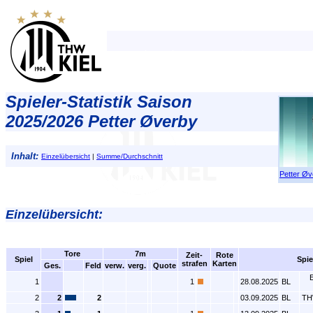
Spieler-Statistik Saison
2025/2026 Petter Øverby
Inhalt:
Einzelübersicht
|
Summe/Durchschnitt
Petter Øv
Einzelübersicht:
Tore
7m
Zeit-
Rote
Spiel
Spie
strafen
Karten
Ges.
Feld
verw.
verg.
Quote
E
1
1
28.08.2025
BL
2
2
2
03.09.2025
BL
TH