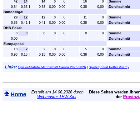
42
14
14
0
0
16
0
:Summe
0,84
0,33
0,33
0,00
0,00
0,38
0,00
:Durchschnitt
Bundesliga:
29
12
12
0
0
11
0
:Summe
0,85
0,41
0,41
0,00
0,00
0,38
0,00
:Durchschnitt
DHB-Pokal:
0
0
0
0
0
0
0
:Summe
0,00
:Durchschnitt
Europapokal:
13
2
2
0
0
5
0
:Summe
0,93
0,15
0,15
0,00
0,00
0,38
0,00
:Durchschnitt
Links:
Spieler-Statistik Mannschaft Saison 2025/2026
|
Spielerporträt Petter Øverby
Erstellt am 14.06.2026 durch
Diese Seiten werden Ihnen
Home
Webmaster THW Kiel
.
der
Provinzi