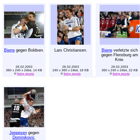
Bjerre
gegen Boldsen.
Lars Christiansen.
Bjerre
verletzte sich
gegen Flensburg am
Knie.
26.02.2003
26.02.2003
26.02.2003
360 x 240 x 24bit, 14 KB
240 x 360 x 24bit, 18 KB
360 x 240 x 24bit, 22 KB
©
living sports
©
living sports
©
living sports
Jeppesen
gegen
Dominikovic
.