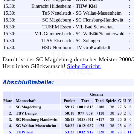
15.30:
Eintracht Hildesheim
-
THW Kiel
:
15.30:
TuS Nettelstedt
-
SG Wallau-Massenheim
:
15.30:
SC Magdeburg
-
SG Flensburg-Handewitt
:
15.30:
TUSEM Essen
-
VfL Bad Schwartau
:
15.30:
VfL Gummersbach
-
SG Willstätt/Schutterwald
:
15.30:
ThSV Eisenach
-
SG Solingen
:
15.30:
HSG Nordhorn
-
TV Großwallstadt
:
Damit ist der SC Magdeburg deutscher Meister 2000/
Herzlichen Glückwunsch!
Siehe Bericht.
Abschlußtabelle:
Gesamt
Platz
Mannschaft
Punkte
Tore
Tord.
Spiele
G
U
V
1.
SC Magdeburg
59:17
1001: 815
+186
38
27
5
6
2.
TBV Lemgo
58:18
977: 859
+118
38
28
2
8
3.
SG Flensburg-Handewitt
58:18
1028: 911
+117
38
26
6
6
4.
SG Wallau-Massenheim
54:22
1012: 937
+75
38
25
4
9
5.
THW Kiel
53:23
1032: 912
+120
38
26
1
11