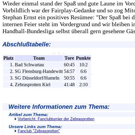
Wieder einmal stand der Spaß und gute Laune im Vor
Vorbildlich war der Fairplay-Gedanke und so zog Mit
Stephan Ernst ein positives Resümee: "Der Spaß bei d
internen Feier steht im Vordergrund und wir bleiben i
Handball-Bundesliga selbst überall gern gesehene Gäs
Abschlußtabelle:
Platz
Team
Tore
Punkte
1.
Bad Schwartau
60:45
10:2
2.
SG Flensburg-Handewitt
54:57
6:6
3.
SG Düsseldorf/Hameln
50:55
6:6
4.
Zebrasprotten Kiel
41:48
2:10
Weitere Informationen zum Thema:
Artikel zum Thema:
Vorbericht: Fanclubturnier der Zebrasprotten
Unsere Links zum Thema:
Fanclub "Zebrasprotten"