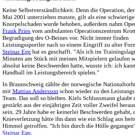
Keine Selbstverständlichkeit. Denn die Operation, der
Mai 2001 unterziehen musste, gilt als eine schwierige
Knorpelschaden wurde behoben, außerdem nahm Ope
Frank Pries
vom ambulanten Operationszentrum Kron
Begradigung des O-Beines vor. Nicht immer finden
Leistungssportler nach so einem Eingriff zu alter For
Steinar Ege
hat es geschafft. "Als ich im Trainingslag
Minuten am Stück mit meinen Mitspielern gelaufen 
absolut keine Beschwerden hatte, wusste ich: ich kann
Handball im Leistungsbereich spielen."
In Braunschweig zählte der norwegische Nationaltor
mit
Mattias Andersson
schon wieder zu den Leistungs
Team. Das soll so bleiben. Kiels Schlussmann glaubt 
gestärkt aus der einjährigen Zeit voller Zweifel hera
sein. 29 Jahre habe er keinerlei Beschwerden gehabt, 
Knieverletzung hätte ihn dann wie ein Schlag aus hei
Himmel getroffen. "Ich bin durch die Hölle gegangen"
Steinar Ege
.