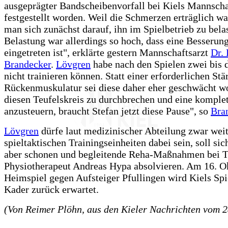
ausgeprägter Bandscheibenvorfall bei Kiels Mannscha
festgestellt worden. Weil die Schmerzen erträglich wa
man sich zunächst darauf, ihn im Spielbetrieb zu bela
Belastung war allerdings so hoch, dass eine Besserung
eingetreten ist", erklärte gestern Mannschaftsarzt
Dr. 
Brandecker
.
Lövgren
habe nach den Spielen zwei bis 
nicht trainieren können. Statt einer erforderlichen St
Rückenmuskulatur sei diese daher eher geschwächt 
diesen Teufelskreis zu durchbrechen und eine komple
anzusteuern, braucht Stefan jetzt diese Pause", so
Bra
Lövgren
dürfe laut medizinischer Abteilung zwar weit
spieltaktischen Trainingseinheiten dabei sein, soll si
aber schonen und begleitende Reha-Maßnahmen bei
Physiotherapeut Andreas Hypa absolvieren. Am 16. O
Heimspiel gegen Aufsteiger Pfullingen wird Kiels Sp
Kader zurück erwartet.
(Von Reimer Plöhn, aus den Kieler Nachrichten vom 2