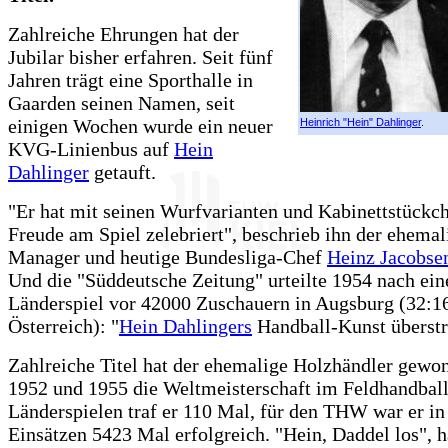
Zahlreiche Ehrungen hat der
Jubilar bisher erfahren. Seit fünf
Jahren trägt eine Sporthalle in
Gaarden seinen Namen, seit
einigen Wochen wurde ein neuer
Heinrich "Hein" Dahlinger
.
KVG-Linienbus auf
Hein
Dahlinger
getauft.
"Er hat mit seinen Wurfvarianten und Kabinettstückc
Freude am Spiel zelebriert", beschrieb ihn der ehem
Manager und heutige Bundesliga-Chef
Heinz Jacobse
Und die "Süddeutsche Zeitung" urteilte 1954 nach ei
Länderspiel vor 42000 Zuschauern in Augsburg (32:1
Österreich): "
Hein Dahlingers
Handball-Kunst überstra
Zahlreiche Titel hat der ehemalige Holzhändler gewo
1952 und 1955 die Weltmeisterschaft im Feldhandball
Länderspielen traf er 110 Mal, für den THW war er in
Einsätzen 5423 Mal erfolgreich. "Hein, Daddel los", 