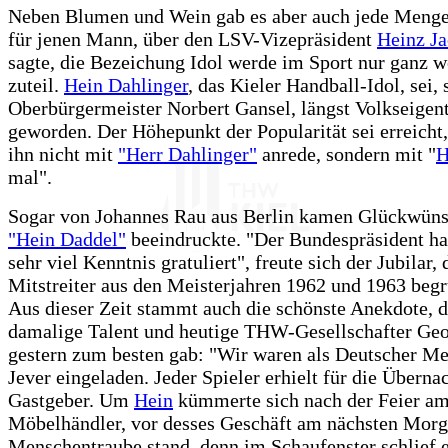
Neben Blumen und Wein gab es aber auch jede Menge
für jenen Mann, über den LSV-Vizepräsident
Heinz J
sagte, die Bezeichung Idol werde im Sport nur ganz 
zuteil.
Hein Dahlinger
, das Kieler Handball-Idol, sei, 
Oberbürgermeister Norbert Gansel, längst Volkseige
geworden. Der Höhepunkt der Popularität sei erreich
ihn nicht mit
"Herr Dahlinger"
anrede, sondern mit "
H
mal".
Sogar von Johannes Rau aus Berlin kamen Glückwüns
"Hein Daddel"
beeindruckte. "Der Bundespräsident ha
sehr viel Kenntnis gratuliert", freute sich der Jubilar, 
Mitstreiter aus den Meisterjahren 1962 und 1963 beg
Aus dieser Zeit stammt auch die schönste Anekdote, d
damalige Talent und heutige THW-Gesellschafter Ge
gestern zum besten gab: "Wir waren als Deutscher Me
Jever eingeladen. Jeder Spieler erhielt für die Überna
Gastgeber. Um
Hein
kümmerte sich nach der Feier a
Möbelhändler, vor desses Geschäft am nächsten Morg
Menschentraube stand, denn im Schaufenster schlief 