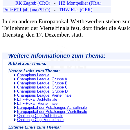
RK Zagreb (CRO)
-
HB Montpellier (FRA)
Prule 67 Ljubljana (SLO)
-
THW Kiel (GER)
In den anderen Europapokal-Wettbewerben stehen zum
Teilnehmer der Viertelfinals fest, dort findet die Aus
Dienstag, den 17. Dezember, statt.
Weitere Informationen zum Thema:
Artikel zum Thema:
Unsere Links zum Thema:
Champions League
Champions League, Gruppe A
Champions League, Gruppe B
Champions League, Gruppe C
Champions League, Gruppe D
Champions League, Viertelfinale
EHF-Pokal, Achtelfinale
EHF-Pokal, Viertelfinale
Europapokal der Pokalsieger, Achtelfinale
Europapokal der Pokalsieger, Viertelfinale
Challenge-Cup, Achtelfinale
Challenge-Cup, Viertelfinale
Externe Links zum Thema: