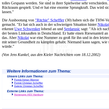
tolles Gespann werden. Sie sind in ihrer Spielweise sehr verschieden.
Rückraum gespielt. Und er hat eine enorme Sprungkraft. Das wird sic
lassen."
Die Ausbootung von
"Ritchie" Scheffler
(30) haben sich die THW-Ver
gemacht. "Er hat sich auch in der schwierigen Situation hinter
Nikola
erkennt
Uwe Schwenker
lobend an und
Serdarusic
sagt: "Als ich nac
der besten Linksaußen in Deutschland. Er hatte einen Riesenanteil an 
das. Aber
Nikolaj
war eine Nummer zu groß für ihn und in den letzten
mit seiner Gesundheit zu kämpfen gehabt. Niemand kann sagen, wie s
würde."
(Von Jens Kunkel, aus den Kieler Nachrichten vom 18.12.2002)
Weitere Informationen zum Thema:
Unsere Links zum Thema:
Porträt Adrian Wagner
Porträt Christian Scheffler
Galerie Christian Scheffler
Externe Links zum Thema:
Homepage HSV Hamburg