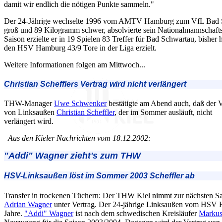
damit wir endlich die nötigen Punkte sammeln."
Der 24-Jährige wechselte 1996 vom AMTV Hamburg zum VfL Bad S
groß und 89 Kilogramm schwer, absolvierte sein Nationalmannschaft
Saison erzielte er in 19 Spielen 83 Treffer für Bad Schwartau, bisher
den HSV Hamburg 43/9 Tore in der Liga erzielt.
Weitere Informationen folgen am Mittwoch...
Christian Schefflers Vertrag wird nicht verlängert
THW-Manager
Uwe Schwenker
bestätigte am Abend auch, daß der V
von Linksaußen
Christian Scheffler
, der im Sommer ausläuft, nicht
verlängert wird.
Aus den Kieler Nachrichten vom 18.12.2002:
"Addi" Wagner zieht's zum THW
HSV-Linksaußen löst im Sommer 2003 Scheffler ab
Transfer in trockenen Tüchern: Der THW Kiel nimmt zur nächsten Sa
Adrian Wagner
unter Vertrag. Der 24-jährige Linksaußen vom HSV H
Jahre.
"Addi" Wagner
ist nach dem schwedischen Kreisläufer
Marku