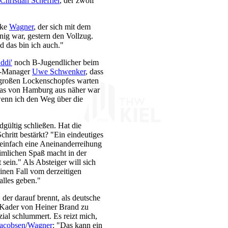
Christian Scheffler
, der zwölf
anke
Wagner
, der sich mit dem
nig war, gestern den Vollzug.
 das bin ich auch."
ddi'
noch B-Jugendlicher beim
HW-Manager
Uwe Schwenker
, dass
 großen Lockenschopfes warten
das von Hamburg aus näher war
wenn ich den Weg über die
ültig schließen. Hat die
chritt bestärkt? "Ein eindeutiges
 einfach eine Aneinanderreihung
imlichen Spaß macht in der
ein." Als Absteiger will sich
nen Fall vom derzeitigen
alles geben."
 der darauf brennt, als deutsche
 Kader von Heiner Brand zu
ial schlummert. Es reizt mich,
Jacobsen
/
Wagner
: "Das kann ein