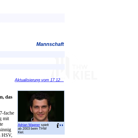
Mannschaft
Aktualisierung vom 17.12...
n, das
17-fache
g mit
te
Adrian Wagner
spielt
ab 2003 beim THW
nsinnig
Kiel.
em HSV,