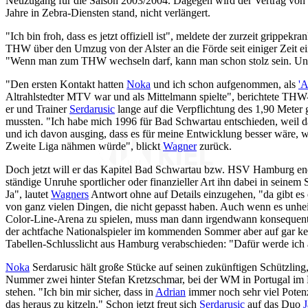
Neuzugang für die Saison 2003/2004. Dagegen wird der Vertrag von
Jahre in Zebra-Diensten stand, nicht verlängert.
"Ich bin froh, dass es jetzt offiziell ist", meldete der zurzeit grippekr
THW über den Umzug von der Alster an die Förde seit einiger Zeit ei
"Wenn man zum THW wechseln darf, kann man schon stolz sein. Und
"Den ersten Kontakt hatten
Noka
und ich schon aufgenommen, als
'A
Altrahlstedter MTV war und als Mittelmann spielte", berichtete T
er und Trainer
Serdarusic
lange auf die Verpflichtung des 1,90 Meter
mussten. "Ich habe mich 1996 für Bad Schwartau entschieden, weil 
und ich davon ausging, dass es für meine Entwicklung besser wäre, 
Zweite Liga nähmen würde", blickt
Wagner
zurück.
Doch jetzt will er das Kapitel Bad Schwartau bzw. HSV Hamburg endg
ständige Unruhe sportlicher oder finanzieller Art ihn dabei in seinem S
Ja", lautet
Wagners
Antwort ohne auf Details einzugehen, "da gibt es
von ganz vielen Dingen, die nicht gepasst haben. Auch wenn es unhe
Color-Line-Arena zu spielen, muss man dann irgendwann konsequent s
der achtfache Nationalspieler im kommenden Sommer aber auf gar kei
Tabellen-Schlusslicht aus Hamburg verabschieden: "Dafür werde ich 
Noka
Serdarusic hält große Stücke auf seinen zukünftigen Schützling,
Nummer zwei hinter Stefan Kretzschmar, bei der WM in Portugal im
stehen. "Ich bin mir sicher, dass in
Adrian
immer noch sehr viel Potenz
das heraus zu kitzeln." Schon jetzt freut sich
Serdarusic
auf das Duo