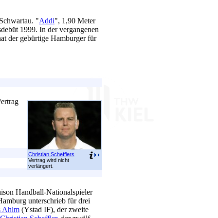
chwartau. "
Addi
", 1,90 Meter
sdebüt 1999. In der vergangenen
 hat der gebürtige Hamburger für
ertrag
Christian Schefflers
Vertrag wird nicht
verlängert.
ison Handball-Nationalspieler
amburg unterschrieb für drei
s Ahlm
(Ystad IF), der zweite