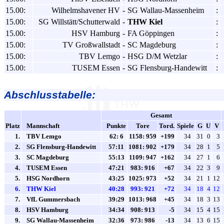
15.00:
Wilhelmshavener HV
-
SG Wallau-Massenheim
:
15.00:
SG Willstätt/Schutterwald
-
THW Kiel
:
15.00:
HSV Hamburg
-
FA Göppingen
:
15.00:
TV Großwallstadt
-
SC Magdeburg
:
15.00:
TBV Lemgo
-
HSG D/M Wetzlar
:
15.00:
TUSEM Essen
-
SG Flensburg-Handewitt
:
Abschlusstabelle:
Gesamt
Platz
Mannschaft
Punkte
Tore
Tord.
Spiele
G
U
V
1.
TBV Lemgo
62: 6
1158: 959
+199
34
31
0
3
2.
SG Flensburg-Handewitt
57:11
1081: 902
+179
34
28
1
5
3.
SC Magdeburg
55:13
1109: 947
+162
34
27
1
6
4.
TUSEM Essen
47:21
983: 916
+67
34
22
3
9
5.
HSG Nordhorn
43:25
1025: 973
+52
34
21
1
12
6.
THW Kiel
40:28
993: 921
+72
34
18
4
12
7.
VfL Gummersbach
39:29
1013: 968
+45
34
18
3
13
8.
HSV Hamburg
34:34
908: 913
-5
34
15
4
15
9.
SG Wallau-Massenheim
32:36
973: 986
-13
34
13
6
15