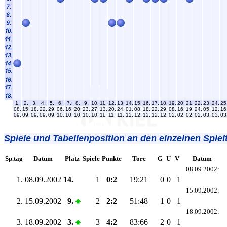
1.
2.
3.
4.
5.
6.
7.
8.
9.
10.
11.
12.
13.
14.
15.
16.
17.
18.
19.
20.
21.
22.
23.
24.
25
08.
15.
18.
22.
29.
06.
16.
20.
23.
27.
13.
20.
24.
01.
08.
18.
22.
29.
08.
16.
19.
24.
05.
12.
16
09.
09.
09.
09.
09.
10.
10.
10.
10.
10.
11.
11.
11.
12.
12.
12.
12.
12.
02.
02.
02.
02.
03.
03.
03
Spiele und Tabellenposition an den einzelnen Spiel
Sp.tag
Datum
Platz
Spiele
Punkte
Tore
G
U
V
Datum
08.09.2002:
1.
08.09.2002
14.
1
0:2
19:21
0
0
1
15.09.2002:
2.
15.09.2002
9.
2
2:2
51:48
1
0
1
18.09.2002:
3.
18.09.2002
3.
3
4:2
83:66
2
0
1