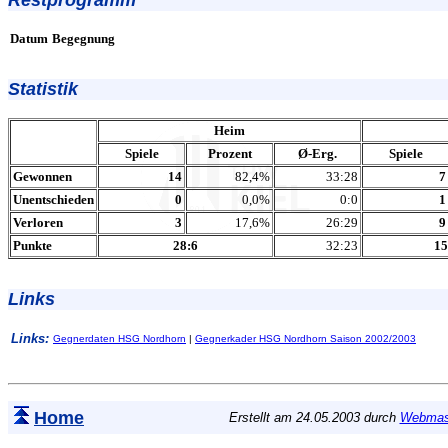
Restprogramm
Datum
Begegnung
Statistik
Heim
Spiele
Prozent
Ø-Erg.
Spiele
Gewonnen
14
82,4%
33:28
7
Unentschieden
0
0,0%
0:0
1
Verloren
3
17,6%
26:29
9
Punkte
28:6
32:23
15
Links
Links:
Gegnerdaten HSG Nordhorn
|
Gegnerkader HSG Nordhorn Saison 2002/2003
Home
Erstellt am 24.05.2003 durch
Webmas