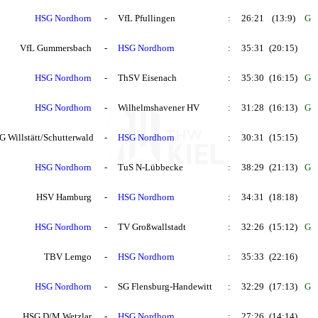
HSG Nordhorn
-
VfL Pfullingen
:
26:21
(13:9)
G
VfL Gummersbach
-
HSG Nordhorn
:
35:31
(20:15)
HSG Nordhorn
-
ThSV Eisenach
:
35:30
(16:15)
G
HSG Nordhorn
-
Wilhelmshavener HV
:
31:28
(16:13)
G
G Willstätt/Schutterwald
-
HSG Nordhorn
:
30:31
(15:15)
HSG Nordhorn
-
TuS N-Lübbecke
:
38:29
(21:13)
G
HSV Hamburg
-
HSG Nordhorn
:
34:31
(18:18)
HSG Nordhorn
-
TV Großwallstadt
:
32:26
(15:12)
G
TBV Lemgo
-
HSG Nordhorn
:
35:33
(22:16)
HSG Nordhorn
-
SG Flensburg-Handewitt
:
32:29
(17:13)
G
HSG D/M Wetzlar
-
HSG Nordhorn
:
27:26
(14:14)