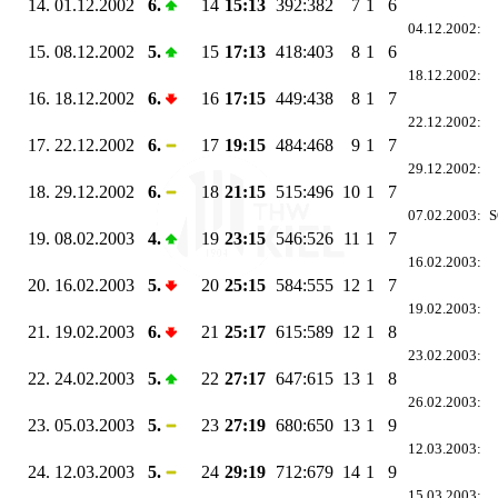
14.
01.12.2002
6.
14
15:13
392:382
7
1
6
04.12.2002:
15.
08.12.2002
5.
15
17:13
418:403
8
1
6
18.12.2002:
16.
18.12.2002
6.
16
17:15
449:438
8
1
7
22.12.2002:
17.
22.12.2002
6.
17
19:15
484:468
9
1
7
29.12.2002:
18.
29.12.2002
6.
18
21:15
515:496
10
1
7
07.02.2003:
S
19.
08.02.2003
4.
19
23:15
546:526
11
1
7
16.02.2003:
20.
16.02.2003
5.
20
25:15
584:555
12
1
7
19.02.2003:
21.
19.02.2003
6.
21
25:17
615:589
12
1
8
23.02.2003:
22.
24.02.2003
5.
22
27:17
647:615
13
1
8
26.02.2003:
23.
05.03.2003
5.
23
27:19
680:650
13
1
9
12.03.2003:
24.
12.03.2003
5.
24
29:19
712:679
14
1
9
15.03.2003: