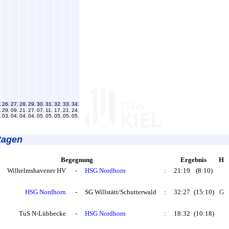
.
26.
27.
28.
29.
30.
31.
32.
33.
34.
.
29.
09.
21.
27.
07.
11.
17.
21.
24.
.
03.
04.
04.
04.
05.
05.
05.
05.
05.
tagen
Begegnung
Ergebnis
H
Wilhelmshavener HV
-
HSG Nordhorn
:
21:19
(8:10)
HSG Nordhorn
-
SG Willstätt/Schutterwald
:
32:27
(15:10)
G
TuS N-Lübbecke
-
HSG Nordhorn
:
18:32
(10:18)