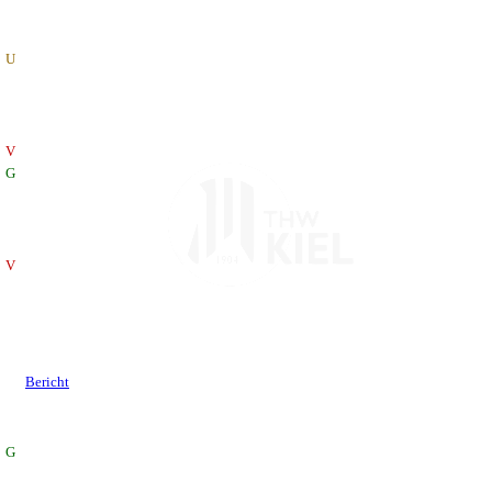
U
V
G
V
Bericht
G