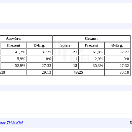
Auswärts
Gesamt
Prozent
Ø-Erg.
Spiele
Prozent
Ø-Erg.
41,2%
31:25
21
61,8%
32:27
5,9%
0:0
1
2,9%
0:0
52,9%
27:33
12
35,3%
27:32
:19
29:13
43:25
30:18
ter THW Kiel
.
D