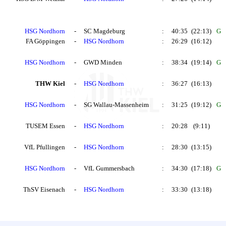
HSG Nordhorn
-
SC Magdeburg
:
40:35
(22:13)
G
FA Göppingen
-
HSG Nordhorn
:
26:29
(16:12)
HSG Nordhorn
-
GWD Minden
:
38:34
(19:14)
G
THW Kiel
-
HSG Nordhorn
:
36:27
(16:13)
HSG Nordhorn
-
SG Wallau-Massenheim
:
31:25
(19:12)
G
TUSEM Essen
-
HSG Nordhorn
:
20:28
(9:11)
VfL Pfullingen
-
HSG Nordhorn
:
28:30
(13:15)
HSG Nordhorn
-
VfL Gummersbach
:
34:30
(17:18)
G
ThSV Eisenach
-
HSG Nordhorn
:
33:30
(13:18)