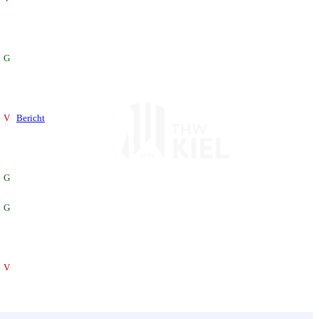
G
V
Bericht
G
G
V