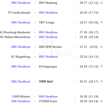
HSG Nordhorn
-
HSV Hamburg
:
28:27
(12:12)
G
TV Großwallstadt
-
HSG Nordhorn
:
26:26
(17:15)
HSG Nordhorn
-
TBV Lemgo
:
24:27
(10:16)
V
SG Flensburg-Handewitt
-
HSG Nordhorn
:
37:26
(16:17)
SG Wallau-Massenheim
-
HSG Nordhorn
:
25:28
(10:14)
HSG Nordhorn
-
HSG D/M Wetzlar
:
31:21
(16:9)
G
SC Magdeburg
-
HSG Nordhorn
:
35:24
(14:13)
HSG Nordhorn
-
FA Göppingen
:
24:29
(15:12)
V
HSG Nordhorn
-
THW Kiel
:
30:31
(18:17)
V
GWD Minden
-
HSG Nordhorn
:
30:38
(13:19)
HSG Nordhorn
-
TUSEM Essen
:
30:28
(16:14)
G