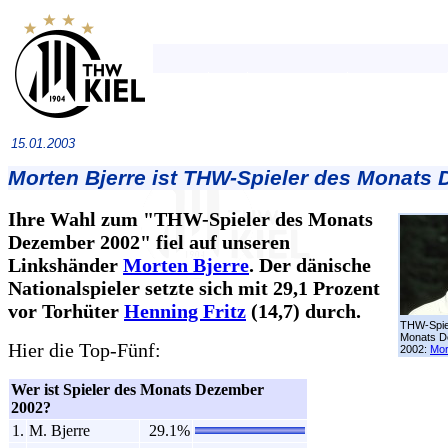
15.01.2003
Morten Bjerre ist THW-Spieler des Monats
Ihre Wahl zum "THW-Spieler des Monats
Dezember 2002" fiel auf unseren
Linkshänder
Morten Bjerre
. Der dänische
Nationalspieler setzte sich mit 29,1 Prozent
vor Torhüter
Henning Fritz
(14,7) durch.
THW-Spie
Monats D
Hier die Top-Fünf:
2002:
Mor
Wer ist Spieler des Monats Dezember
2002?
1.
M. Bjerre
29.1%