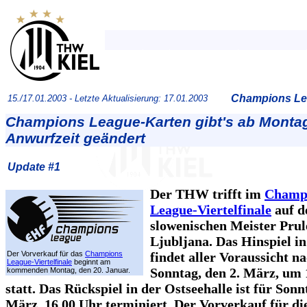
Champions Lea
15./17.01.2003 -
Letzte Aktualisierung: 17.01.2003
Champions League-Karten gibt's ab Montag
Anwurfzeit geändert
Update #1
Der THW trifft im
Champ
League-Viertelfinale
auf d
slowenischen Meister Prul
Ljubljana. Das Hinspiel i
Der Vorverkauf für das
Champions
findet aller Voraussicht n
League-Viertelfinale
beginnt am
Sonntag, den 2. März, um 
kommenden Montag, den 20. Januar.
statt. Das Rückspiel in der Ostseehalle ist für Sonn
März, 16.00 Uhr terminiert. Der Vorverkauf für die