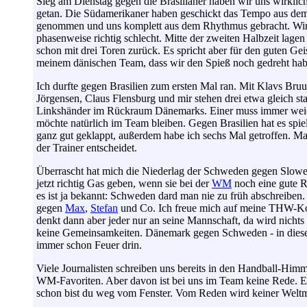
Sieg am Dienstag gegen die Brasilianer haben wir uns wirklic
getan. Die Südamerikaner haben geschickt das Tempo aus dem
genommen und uns komplett aus dem Rhythmus gebracht. Wi
phasenweise richtig schlecht. Mitte der zweiten Halbzeit lagen
schon mit drei Toren zurück. Es spricht aber für den guten Geis
meinem dänischen Team, dass wir den Spieß noch gedreht hab
Ich durfte gegen Brasilien zum ersten Mal ran. Mit Klavs Bru
Jörgensen, Claus Flensburg und mir stehen drei etwa gleich st
Linkshänder im Rückraum Dänemarks. Einer muss immer wei
möchte natürlich im Team bleiben. Gegen Brasilien hat es spie
ganz gut geklappt, außerdem habe ich sechs Mal getroffen. Ma
der Trainer entscheidet.
Überrascht hat mich die Niederlag der Schweden gegen Slowe
jetzt richtig Gas geben, wenn sie bei der
WM
noch eine gute R
es ist ja bekannt: Schweden dard man nie zu früh abschreiben.
gegen
Max
,
Stefan
und Co. Ich freue mich auf meine THW-Ko
denkt dann aber jeder nur an seine Mannschaft, da wird nichts 
keine Gemeinsamkeiten. Dänemark gegen Schweden - in diese
immer schon Feuer drin.
Viele Journalisten schreiben uns bereits in den Handball-Him
WM-Favoriten. Aber davon ist bei uns im Team keine Rede. Ei
schon bist du weg vom Fenster. Vom Reden wird keiner Weltme