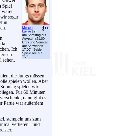
h schwer
 Spiel
r waren
 wir sogar
t in
en.
Morten
Bjerre
trifft
am Samstag auf
un
Ägypten (21.00
Uhr) und Sonntag
arke
auf Schweden
chen. Ich
17.00). Beide
Spiele live auf
lerisch
TV2.
l sehen,
nien, die Jungs müssen
olle spielen wollen. Aber
 Sonntag spielen wir
llegen. Für 60 Minuten
verschenkt, dann gibt es
r Partie war außerdem
mel, stempeln uns zum
nmal verlieren - und
ister.