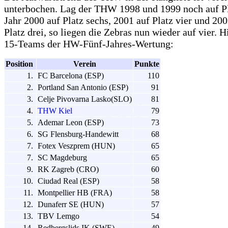
unterbochen. Lag der THW 1998 und 1999 noch auf Pl
Jahr 2000 auf Platz sechs, 2001 auf Platz vier und 200
Platz drei, so liegen die Zebras nun wieder auf vier. H
15-Teams der HW-Fünf-Jahres-Wertung:
Position
Verein
Punkte
1.
FC Barcelona (ESP)
110
2.
Portland San Antonio (ESP)
91
3.
Celje Pivovarna Lasko(SLO)
81
4.
THW Kiel
79
5.
Ademar Leon (ESP)
73
6.
SG Flensburg-Handewitt
68
7.
Fotex Veszprem (HUN)
65
7.
SC Magdeburg
65
9.
RK Zagreb (CRO)
60
10.
Ciudad Real (ESP)
58
11.
Montpellier HB (FRA)
58
12.
Dunaferr SE (HUN)
57
13.
TBV Lemgo
54
14.
Redbergslids IK (SWE)
49