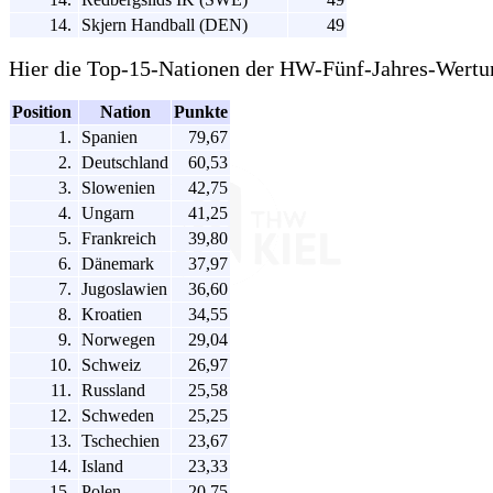
14.
Skjern Handball (DEN)
49
Hier die Top-15-Nationen der HW-Fünf-Jahres-Wertu
Position
Nation
Punkte
1.
Spanien
79,67
2.
Deutschland
60,53
3.
Slowenien
42,75
4.
Ungarn
41,25
5.
Frankreich
39,80
6.
Dänemark
37,97
7.
Jugoslawien
36,60
8.
Kroatien
34,55
9.
Norwegen
29,04
10.
Schweiz
26,97
11.
Russland
25,58
12.
Schweden
25,25
13.
Tschechien
23,67
14.
Island
23,33
15.
Polen
20,75