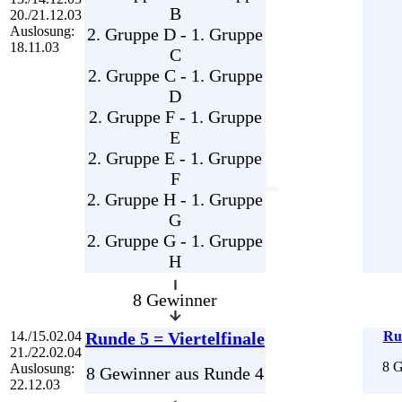
B
20./21.12.03
Auslosung:
2. Gruppe D - 1. Gruppe
18.11.03
C
2. Gruppe C - 1. Gruppe
D
2. Gruppe F - 1. Gruppe
E
2. Gruppe E - 1. Gruppe
F
2. Gruppe H - 1. Gruppe
G
2. Gruppe G - 1. Gruppe
H
8 Gewinner
14./15.02.04
Runde 5 = Viertelfinale
Run
21./22.02.04
8 G
Auslosung:
8 Gewinner aus Runde 4
22.12.03