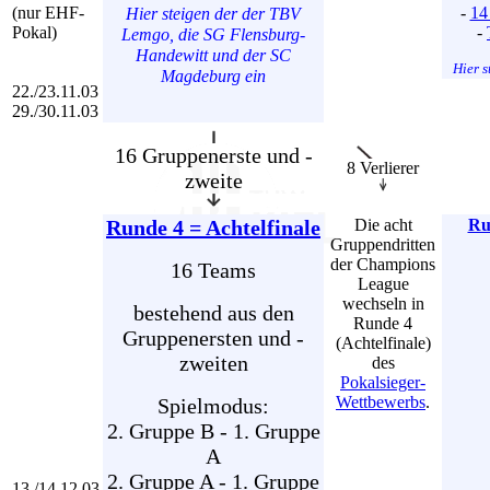
(nur EHF-
-
14
Hier steigen der der TBV
Pokal)
-
Lemgo, die SG Flensburg-
Handewitt und der SC
Hier 
Magdeburg ein
22./23.11.03
29./30.11.03
16 Gruppenerste und -
8 Verlierer
zweite
Runde 4 = Achtelfinale
Die acht
Ru
Gruppendritten
der Champions
16 Teams
League
wechseln in
bestehend aus den
Runde 4
Gruppenersten und -
(Achtelfinale)
zweiten
des
Pokalsieger-
Wettbewerbs
.
Spielmodus:
2. Gruppe B - 1. Gruppe
A
2. Gruppe A - 1. Gruppe
13./14.12.03