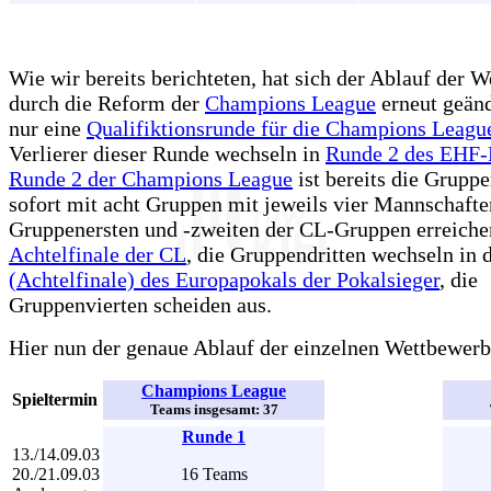
Wie wir bereits berichteten, hat sich der Ablauf der 
durch die Reform der
Champions League
erneut geänd
nur eine
Qualifiktionsrunde für die Champions Leagu
Verlierer dieser Runde wechseln in
Runde 2 des EHF-
Runde 2 der Champions League
ist bereits die Grupp
sofort mit acht Gruppen mit jeweils vier Mannschafte
Gruppenersten und -zweiten der CL-Gruppen erreiche
Achtelfinale der CL
, die Gruppendritten wechseln in 
(Achtelfinale) des Europapokals der Pokalsieger
, die
Gruppenvierten scheiden aus.
Hier nun der genaue Ablauf der einzelnen Wettbewerb
Champions League
Spieltermin
Teams insgesamt: 37
Runde 1
13./14.09.03
20./21.09.03
16 Teams