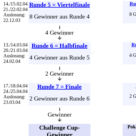
14./15.02.04
Runde 5 = Viertelfinale
Run
21./22.02.04
8 G
Auslosung:
8 Gewinner aus Runde 4
22.12.03
4 Gewinner
13./14.03.04
Runde 6 = Halbfinale
Ru
20./21.03.04
4 G
Auslosung:
4 Gewinner aus Runde 5
24.02.04
2 Gewinner
17./18.04.04
Runde 7 = Finale
24./25.04.04
2 G
Auslosung:
2 Gewinner aus Runde 6
23.03.04
Gewinner
Challenge Cup-
Pok
Gewinner