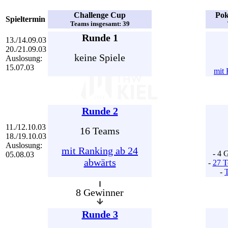
Challenge Cup
Pok
Spieltermin
Teams insgesamt: 39
Runde 1
13./14.09.03
20./21.09.03
keine Spiele
Auslosung:
15.07.03
mit 
Runde 2
11./12.10.03
16 Teams
18./19.10.03
Auslosung:
mit Ranking ab 24
- 4 
05.08.03
abwärts
-
27 T
-
T
8 Gewinner
Runde 3