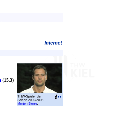
Internet
n
(15,3)
THW-Spieler der
Saison 2002/2003:
Morten Bjerre
.