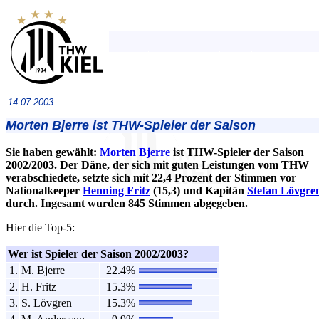
14.07.2003
Morten Bjerre ist THW-Spieler der Saison
Sie haben gewählt:
Morten Bjerre
ist THW-Spieler der Saison
2002/2003. Der Däne, der sich mit guten Leistungen vom THW
verabschiedete, setzte sich mit 22,4 Prozent der Stimmen vor
Nationalkeeper
Henning Fritz
(15,3) und Kapitän
Stefan Lövgre
durch. Ingesamt wurden 845 Stimmen abgegeben.
Hier die Top-5:
Wer ist Spieler der Saison 2002/2003?
1.
M. Bjerre
22.4%
2.
H. Fritz
15.3%
3.
S. Lövgren
15.3%