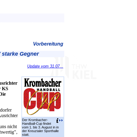
Vorbereitung
 starke Gegner
Update vom 31.07...
srichter
r KS
Die
dorfer
usrichter
Der Krombacher-
Handball-Cup findet
uns nicht
vom 1. bis 3. August in in
der Kreuztaler Sporthalle
hwertig",
statt.