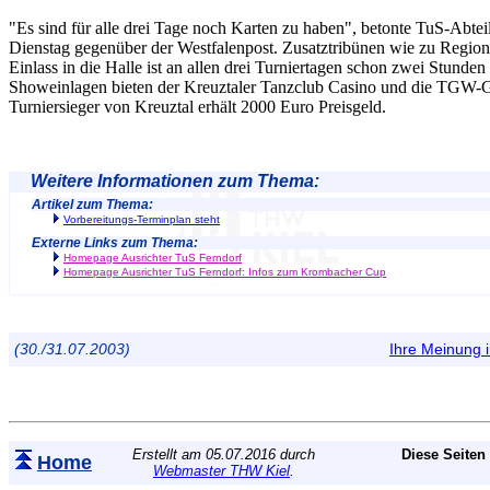
"Es sind für alle drei Tage noch Karten zu haben", betonte TuS-Abte
Dienstag gegenüber der Westfalenpost. Zusatztribünen wie zu Regiona
Einlass in die Halle ist an allen drei Turniertagen schon zwei Stunden
Showeinlagen bieten der Kreuztaler Tanzclub Casino und die TGW-
Turniersieger von Kreuztal erhält 2000 Euro Preisgeld.
Weitere Informationen zum Thema:
Artikel zum Thema:
Vorbereitungs-Terminplan steht
Externe Links zum Thema:
Homepage Ausrichter TuS Ferndorf
Homepage Ausrichter TuS Ferndorf: Infos zum Krombacher Cup
(30./31.07.2003)
Ihre Meinung
Erstellt am 05.07.2016 durch
Diese Seiten
Home
Webmaster THW Kiel
.