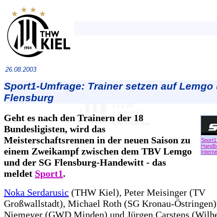
26.08.2003
Sport1-Umfrage: Trainer setzen auf Lemgo
Flensburg
Geht es nach den Trainern der 18
Bundesligisten, wird das
Meisterschaftsrennen in der neuen Saison zu
Sport1
Handba
einem Zweikampf zwischen dem TBV Lemgo
Interne
und der SG Flensburg-Handewitt - das
meldet
Sport1
.
Noka Serdarusic
(THW Kiel), Peter Meisinger (TV
Großwallstadt), Michael Roth (SG Kronau-Östringen)
Niemeyer (GWD Minden) und Jürgen Carstens (Wilh