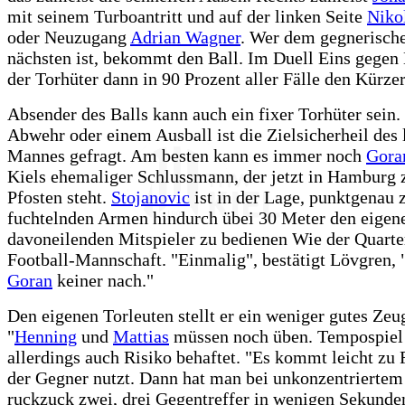
mit seinem Turboantritt und auf der linken Seite
Niko
oder Neuzugang
Adrian Wagner
. Wer dem gegnerisch
nächsten ist, bekommt den Ball. Im Duell Eins gegen 
der Torhüter dann in 90 Prozent aller Fälle den Kürze
Absender des Balls kann auch ein fixer Torhüter sein.
Abwehr oder einem Ausball ist die Zielsicherheil des 
Mannes gefragt. Am besten kann es immer noch
Gora
Kiels ehemaliger Schlussmann, der jetzt in Hamburg
Pfosten steht.
Stojanovic
ist in der Lage, punktgenau 
fuchtelnden Armen hindurch übei 30 Meter den eigen
davoneilenden Mitspieler zu bedienen Wie der Quarte
Football-Mannschaft. "Einmalig", bestätigt Lövgren,
Goran
keiner nach."
Den eigenen Torleuten stellt er ein weniger gutes Zeu
"
Henning
und
Mattias
müssen noch üben. Tempospiel 
allerdings auch Risiko behaftet. "Es kommt leicht zu 
der Gegner nutzt. Dann hat man bei unkonzentriertem
ruckzuck zwei, drei Gegentreffer in wenigen Sekunden