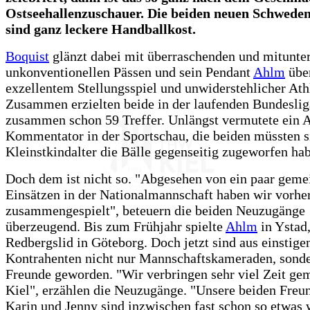
Ostseehallenzuschauer. Die beiden neuen Schwede
sind ganz leckere Handballkost.
Boquist
glänzt dabei mit überraschenden und mitunte
unkonventionellen Pässen und sein Pendant
Ahlm
übe
exzellentem Stellungsspiel und unwiderstehlicher Athl
Zusammen erzielten beide in der laufenden Bundeslig
zusammen schon 59 Treffer. Unlängst vermutete ein
Kommentator in der Sportschau, die beiden müssten s
Kleinstkindalter die Bälle gegenseitig zugeworfen ha
Doch dem ist nicht so. "Abgesehen von ein paar gem
Einsätzen in der Nationalmannschaft haben wir vorhe
zusammengespielt", beteuern die beiden Neuzugänge
überzeugend. Bis zum Frühjahr spielte
Ahlm
in Ystad
Redbergslid in Göteborg. Doch jetzt sind aus einstige
Kontrahenten nicht nur Mannschaftskameraden, sonde
Freunde geworden. "Wir verbringen sehr viel Zeit ge
Kiel", erzählen die Neuzugänge. "Unsere beiden Freu
Karin und Jenny sind inzwischen fast schon so etwas 