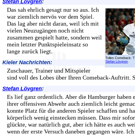
Stefan Lövgren
:
Das sah ehrlich gesagt nur so aus. Ich
war ziemlich nervös vor dem Spiel.
Das lag aber nicht daran, weil ich mit
vielen Neuzugängen noch nicht
zusammen gespielt hatte, sondern weil
mein letzter Punktspieleinsatz so
lange zurück liegt.
Tolles Comeback: 
Kieler Nachrichten:
Stefan Lövgren
.
Zuschauer, Trainer und Mitspieler
sind voll des Lobes über Ihren Comeback-Auftritt. 
Stefan Lövgren
:
Es lief ganz ordentlich. Aber die Hamburger haben 
ihrer offensiven Abwehr auch ziemlich leicht gemac
konnte Platz für die anderen Spieler schaffen und h
körperlich wenig einstecken müssen. Dass mir sofor
glückte, war natürlich gut, aber ich hätte es auch wei
wenn der erste Versuch daneben gegangen wäre. Ich 