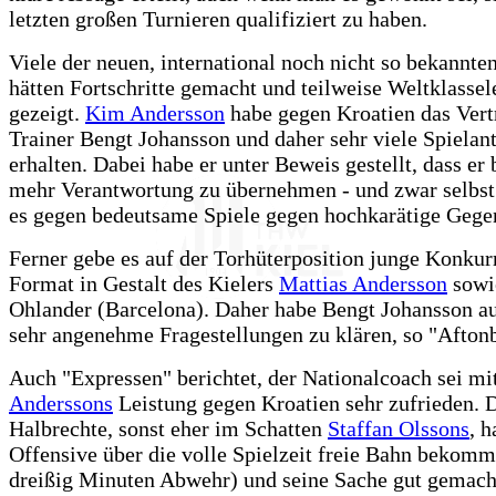
letzten großen Turnieren qualifiziert zu haben.
Viele der neuen, international noch nicht so bekannten
hätten Fortschritte gemacht und teilweise Weltklassel
gezeigt.
Kim Andersson
habe gegen Kroatien das Vert
Trainer Bengt Johansson und daher sehr viele Spielant
erhalten. Dabei habe er unter Beweis gestellt, dass er b
mehr Verantwortung zu übernehmen - und zwar selbst
es gegen bedeutsame Spiele gegen hochkarätige Gege
Ferner gebe es auf der Torhüterposition junge Konkur
Format in Gestalt des Kielers
Mattias Andersson
sowi
Ohlander (Barcelona). Daher habe Bengt Johansson a
sehr angenehme Fragestellungen zu klären, so "Aftonb
Auch "Expressen" berichtet, der Nationalcoach sei mi
Anderssons
Leistung gegen Kroatien sehr zufrieden. 
Halbrechte, sonst eher im Schatten
Staffan Olssons
, h
Offensive über die volle Spielzeit freie Bahn bekom
dreißig Minuten Abwehr) und seine Sache gut gemach