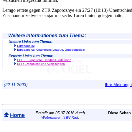
Versuchen insgesamt fünfmal.
Lemgo rettete gegen ZTR Zaporozhye ein 27:27 (10:13)-Unentschie
Zuschauern zeitweise sogar mit sechs Toren hinten gelegen hatte.
Weitere Informationen zum Thema:
Unsere Links zum Thema:
Europapokal
Europapokal: Champions League, Gruppenspiele
Externe Links zum Thema:
EHF - Europäische Handball-Föderation
EHF: Ergebnisse und Auslosungen
(22.11.2003)
Ihre Meinung
Erstellt am 05.07.2016 durch
Diese Seiten
Home
Webmaster THW Kiel
.