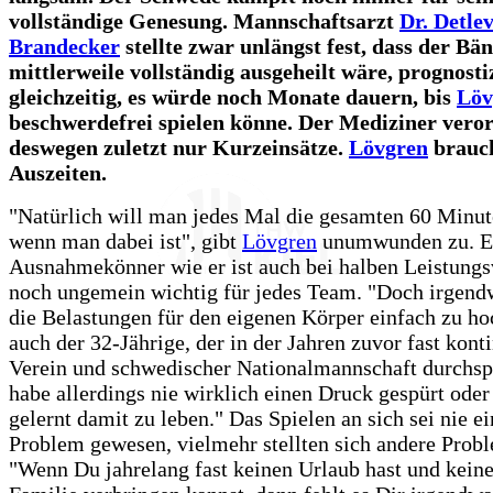
vollständige Genesung. Mannschaftsarzt
Dr. Detle
Brandecker
stellte zwar unlängst fest, dass der Bä
mittlerweile vollständig ausgeheilt wäre, prognosti
gleichzeitig, es würde noch Monate dauern, bis
Löv
beschwerdefrei spielen könne. Der Mediziner vero
deswegen zuletzt nur Kurzeinsätze.
Lövgren
brauch
Auszeiten.
"Natürlich will man jedes Mal die gesamten 60 Minut
wenn man dabei ist", gibt
Lövgren
unumwunden zu. E
Ausnahmekönner wie er ist auch bei halben Leistung
noch ungemein wichtig für jedes Team. "Doch irgen
die Belastungen für den eigenen Körper einfach zu ho
auch der 32-Jährige, der in der Jahren zuvor fast konti
Verein und schwedischer Nationalmannschaft durchspi
habe allerdings nie wirklich einen Druck gespürt oder
gelernt damit zu leben." Das Spielen an sich sei nie e
Problem gewesen, vielmehr stellten sich andere Probl
"Wenn Du jahrelang fast keinen Urlaub hast und keine