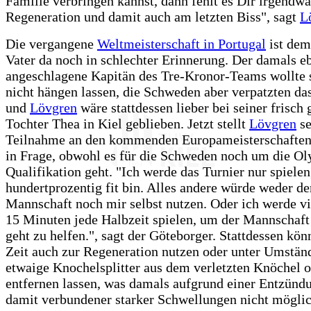
Familie verbringen kannst, dann fehlt es Dir irgendw
Regeneration und damit auch am letzten Biss", sagt
L
Die vergangene
Weltmeisterschaft in Portugal
ist dem
Vater da noch in schlechter Erinnerung. Der damals eb
angeschlagene Kapitän des Tre-Kronor-Teams wollte
nicht hängen lassen, die Schweden aber verpatzten das
und
Lövgren
wäre stattdessen lieber bei seiner frisch
Tochter Thea in Kiel geblieben. Jetzt stellt
Lövgren
se
Teilnahme an den kommenden Europameisterschaften
in Frage, obwohl es für die Schweden noch um die O
Qualifikation geht. "Ich werde das Turnier nur spiele
hundertprozentig fit bin. Alles andere würde weder de
Mannschaft noch mir selbst nutzen. Oder ich werde vi
15 Minuten jede Halbzeit spielen, um der Mannschaft 
geht zu helfen.", sagt der Göteborger. Stattdessen könn
Zeit auch zur Regeneration nutzen oder unter Umstän
etwaige Knochelsplitter aus dem verletzten Knöchel o
entfernen lassen, was damals aufgrund einer Entzünd
damit verbundener starker Schwellungen nicht möglic