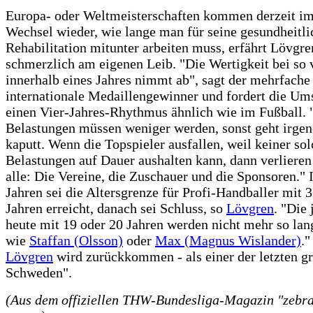
Europa- oder Weltmeisterschaften kommen derzeit im
Wechsel wieder, wie lange man für seine gesundheitli
Rehabilitation mitunter arbeiten muss, erfährt Lövgre
schmerzlich am eigenen Leib. "Die Wertigkeit bei so v
innerhalb eines Jahres nimmt ab", sagt der mehrfache
internationale Medaillengewinner und fordert die Ums
einen Vier-Jahres-Rhythmus ähnlich wie im Fußball. 
Belastungen müssen weniger werden, sonst geht irge
kaputt. Wenn die Topspieler ausfallen, weil keiner so
Belastungen auf Dauer aushalten kann, dann verliere
alle: Die Vereine, die Zuschauer und die Sponsoren." 
Jahren sei die Altersgrenze für Profi-Handballer mit 
Jahren erreicht, danach sei Schluss, so
Lövgren
. "Die
heute mit 19 oder 20 Jahren werden nicht mehr so lan
wie
Staffan (Olsson)
oder
Max (Magnus Wislander)
.
Lövgren
wird zurückkommen - als einer der letzten gr
Schweden".
(Aus dem offiziellen THW-Bundesliga-Magazin "zebra"