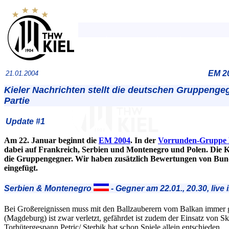
EM 2
21.01.2004
Kieler Nachrichten stellt die deutschen Gruppenge
Partie
Update #1
Am 22. Januar beginnt die
EM 2004
. In der
Vorrunden-Gruppe
dabei auf Frankreich, Serbien und Montenegro und Polen. Die K
die Gruppengegner. Wir haben zusätzlich Bewertungen von Bun
eingefügt.
Serbien & Montenegro
- Gegner am 22.01., 20.30, live
Bei Großereignissen muss mit den Ballzauberern vom Balkan immer
(Magdeburg) ist zwar verletzt, gefährdet ist zudem der Einsatz von Sk
Torhütergespann Petric/ Sterbik hat schon Spiele allein entschieden.