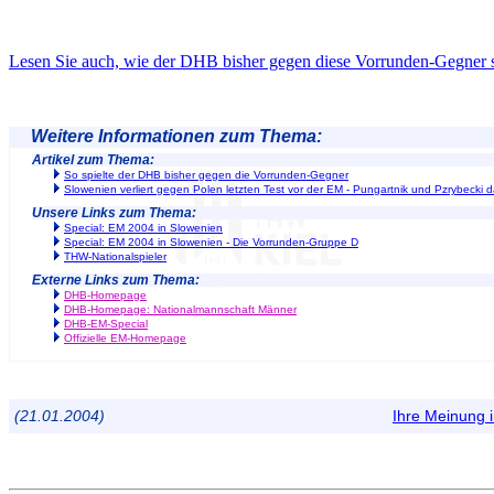
Lesen Sie auch, wie der DHB bisher gegen diese Vorrunden-Gegner sp
Weitere Informationen zum Thema:
Artikel zum Thema:
So spielte der DHB bisher gegen die Vorrunden-Gegner
Slowenien verliert gegen Polen letzten Test vor der EM - Pungartnik und Pzrybecki 
Unsere Links zum Thema:
Special: EM 2004 in Slowenien
Special: EM 2004 in Slowenien - Die Vorrunden-Gruppe D
THW-Nationalspieler
Externe Links zum Thema:
DHB-Homepage
DHB-Homepage: Nationalmannschaft Männer
DHB-EM-Special
Offizielle EM-Homepage
(21.01.2004)
Ihre Meinung