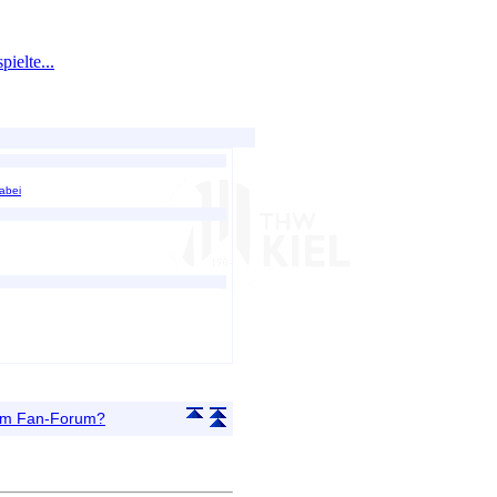
ielte...
dabei
 im Fan-Forum?