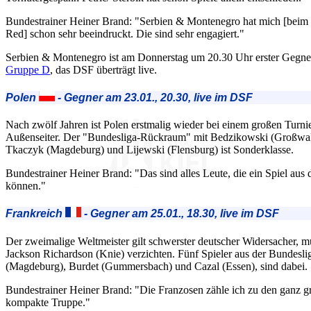
Bundestrainer Heiner Brand: "Serbien & Montenegro hat mich [beim 
Red] schon sehr beeindruckt. Die sind sehr engagiert."
Serbien & Montenegro ist am Donnerstag um 20.30 Uhr erster Gegne
Gruppe D
, das DSF überträgt live.
Polen
- Gegner am 23.01., 20.30, live im DSF
Nach zwölf Jahren ist Polen erstmalig wieder bei einem großen Turnie
Außenseiter. Der "Bundesliga-Rückraum" mit Bedzikowski (Großwal
Tkaczyk (Magdeburg) und Lijewski (Flensburg) ist Sonderklasse.
Bundestrainer Heiner Brand: "Das sind alles Leute, die ein Spiel a
können."
Frankreich
- Gegner am 25.01., 18.30, live im DSF
Der zweimalige Weltmeister gilt schwerster deutscher Widersacher, mu
Jackson Richardson (Knie) verzichten. Fünf Spieler aus der Bundesli
(Magdeburg), Burdet (Gummersbach) und Cazal (Essen), sind dabei.
Bundestrainer Heiner Brand: "Die Franzosen zähle ich zu den ganz gr
kompakte Truppe."