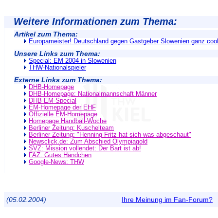
Weitere Informationen zum Thema:
Artikel zum Thema:
Europameister! Deutschland gegen Gastgeber Slowenien ganz cool
Unsere Links zum Thema:
Special: EM 2004 in Slowenien
THW-Nationalspieler
Externe Links zum Thema:
DHB-Homepage
DHB-Homepage: Nationalmannschaft Männer
DHB-EM-Special
EM-Homepage der EHF
Offizielle EM-Homepage
Homepage Handball-Woche
Berliner Zeitung: Kuschelteam
Berliner Zeitung: "Henning Fritz hat sich was abgeschaut"
Newsclick.de: Zum Abschied Olympiagold
SVZ: Mission vollendet: Der Bart ist ab!
FAZ: Gutes Händchen
Google-News: THW
(05.02.2004)
Ihre Meinung im Fan-Forum?