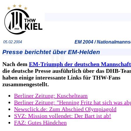
EM 2004 / Nationalmannsc
05.02.2004
Presse berichtet über EM-Helden
Nach dem
EM-Triumph der deutschen Mannschaft
die deutsche Presse ausführlich über das DHB-Te
haben einige interessante Links für THW-Fans
zusammengestellt.
Berliner Zeitung: Kuschelteam
Berliner Zeitung: "Henning Fritz hat sich was ab
Newsclick.de: Zum Abschied Olympiagold
SVZ: Mission vollendet: Der Bart ist ab!
FAZ: Gutes Händchen