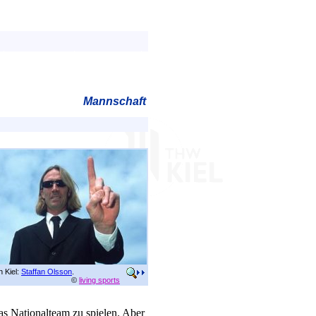
Mannschaft
n Kiel:
Staffan Olsson
.
©
living sports
das Nationalteam zu spielen. Aber