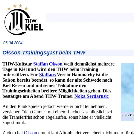
03.04.2004
Olsson Trainingsgast beim THW
THW-Kultstar
Staffan Olsson
weilt demnächst mehrere
Tage in Kiel und wird den THW beim Training
unterstützen. Für
Staffans
Verein Hammarby ist die
Saison bereits beendet, so kann der alte Schwede nach
Kiel Reisen und mit seiner Teilnahme den
Trainingseinheiten breitere Möglichkeiten geben. Dies
bestätigte am Abend THW-Trainer
Noka Serdarusic
An den Punktspielen jedoch werde er nicht teilnehmen,
versichert "den Gamle" mit einem Lachen - schließlich sei
Zurück i
die Transferfrist schon abgelaufen, sonst hätte er vielleicht
zugestimmt...
Zudem hat
Olsson
erneut laut Aftonbladet versichert, nicht mehr für 