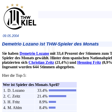
09.05.2004
Demetrio Lozano ist THW-Spieler des Monats
Sie haben
Demetrio Lozano
mit 33,4 Prozent der Stimmen zum
Spieler des Monats gewählt. Hinter dem spanischen Nationalspie
platzierten sich
Christian Zeitz
(21,4%) und
Henning Fritz
(8,9%
Ingesamt wurden 644 Stimmen abgegeben.
Hier die Top-5:
Wer ist Spieler des Monats April?
1.
D. Lozano
33.4%
2.
C. Zeitz
21.4%
3.
H. Fritz
8.9%
4.
M. Ahlm
8.4%