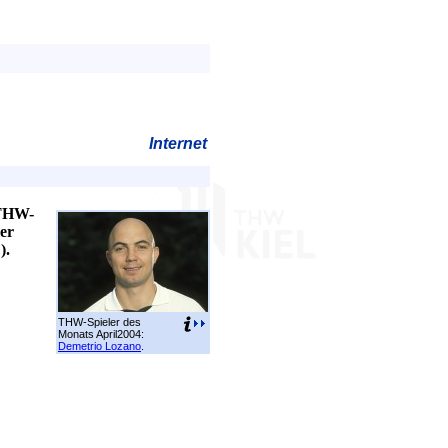
Internet
 THW-
ler
).
THW-Spieler des
Monats April2004:
Demetrio Lozano
.