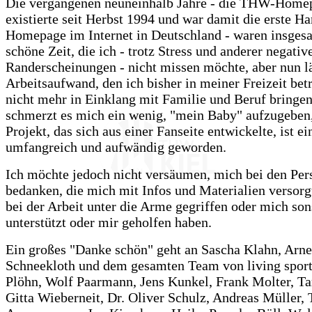
Die vergangenen neuneinhalb Jahre - die THW-Home
existierte seit Herbst 1994 und war damit die erste Ha
Homepage im Internet in Deutschland - waren insges
schöne Zeit, die ich - trotz Stress und anderer negativ
Randerscheinungen - nicht missen möchte, aber nun lä
Arbeitsaufwand, den ich bisher in meiner Freizeit bet
nicht mehr in Einklang mit Familie und Beruf bringen
schmerzt es mich ein wenig, "mein Baby" aufzugeben,
Projekt, das sich aus einer Fanseite entwickelte, ist e
umfangreich und aufwändig geworden.
Ich möchte jedoch nicht versäumen, mich bei den Per
bedanken, die mich mit Infos und Materialien versorg
bei der Arbeit unter die Arme gegriffen oder mich so
unterstützt oder mir geholfen haben.
Ein großes "Danke schön" geht an Sascha Klahn, Arne
Schneekloth und dem gesamten Team von living sport
Plöhn, Wolf Paarmann, Jens Kunkel, Frank Molter, T
Gitta Wieberneit, Dr. Oliver Schulz, Andreas Müller,