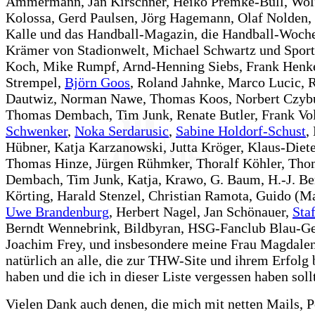
Ammermann, Jan Kirschner, Heiko Premke-Büll, Wo
Kolossa, Gerd Paulsen, Jörg Hagemann, Olaf Nolden,
Kalle und das Handball-Magazin, die Handball-Woch
Krämer von Stadionwelt, Michael Schwartz und Sport
Koch, Mike Rumpf, Arnd-Henning Siebs, Frank Henke
Strempel,
Björn Goos
, Roland Jahnke, Marco Lucic, 
Dautwiz, Norman Nawe, Thomas Koos, Norbert Czyb
Thomas Dembach, Tim Junk, Renate Butler, Frank Vol
Schwenker
,
Noka Serdarusic
,
Sabine Holdorf-Schust
,
Hübner, Katja Karzanowski, Jutta Kröger, Klaus-Diete
Thomas Hinze, Jürgen Rühmker, Thoralf Köhler, Th
Dembach, Tim Junk, Katja, Krawo, G. Baum, H.-J. Be
Körting, Harald Stenzel, Christian Ramota, Guido (M
Uwe Brandenburg
, Herbert Nagel, Jan Schönauer,
Sta
Berndt Wennebrink, Bildbyran, HSG-Fanclub Blau-Ge
Joachim Frey, und insbesondere meine Frau Magdalen
natürlich an alle, die zur THW-Site und ihrem Erfolg 
haben und die ich in dieser Liste vergessen haben soll
Vielen Dank auch denen, die mich mit netten Mails, P