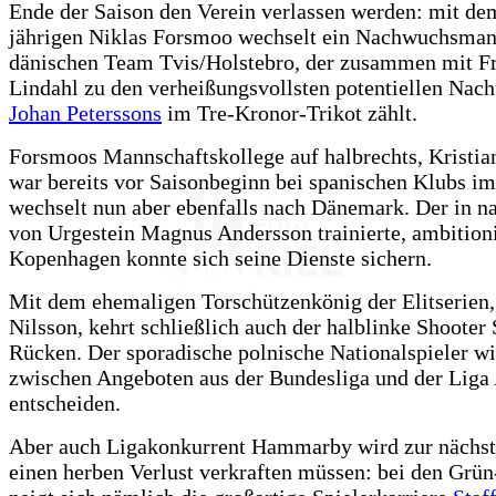
Ende der Saison den Verein verlassen werden: mit dem
jährigen Niklas Forsmoo wechselt ein Nachwuchsma
dänischen Team Tvis/Holstebro, der zusammen mit Fr
Lindahl zu den verheißungsvollsten potentiellen Nach
Johan Peterssons
im Tre-Kronor-Trikot zählt.
Forsmoos Mannschaftskollege auf halbrechts, Kristia
war bereits vor Saisonbeginn bei spanischen Klubs i
wechselt nun aber ebenfalls nach Dänemark. Der in n
von Urgestein Magnus Andersson trainierte, ambition
Kopenhagen konnte sich seine Dienste sichern.
Mit dem ehemaligen Torschützenkönig der Elitserien
Nilsson, kehrt schließlich auch der halblinke Shooter
Rücken. Der sporadische polnische Nationalspieler wi
zwischen Angeboten aus der Bundesliga und der Liga
entscheiden.
Aber auch Ligakonkurrent Hammarby wird zur nächste
einen herben Verlust verkraften müssen: bei den Grü