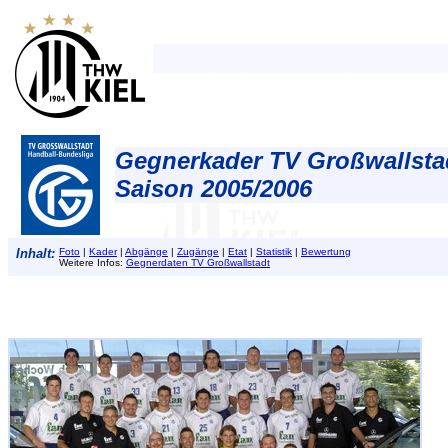
Gegnerkader TV Großwallsta
Saison 2005/2006
Inhalt:
Foto
|
Kader
|
Abgänge
|
Zugänge
|
Etat
|
Statistik
|
Bewertung
Weitere Infos:
Gegnerdaten TV Großwallstadt