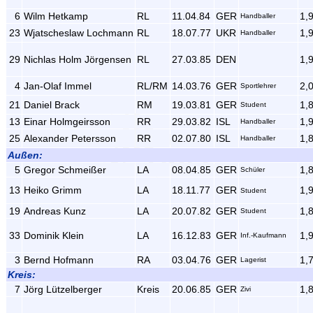
6
Wilm Hetkamp
RL
11.04.84
GER
1,
Handballer
23
Wjatscheslaw Lochmann
RL
18.07.77
UKR
1,
Handballer
29
Nichlas Holm Jörgensen
RL
27.03.85
DEN
1,
4
Jan-Olaf Immel
RL/RM
14.03.76
GER
2,
Sportlehrer
21
Daniel Brack
RM
19.03.81
GER
1,
Student
13
Einar Holmgeirsson
RR
29.03.82
ISL
1,
Handballer
25
Alexander Petersson
RR
02.07.80
ISL
1,
Handballer
Außen:
5
Gregor Schmeißer
LA
08.04.85
GER
1,
Schüler
13
Heiko Grimm
LA
18.11.77
GER
1,
Student
19
Andreas Kunz
LA
20.07.82
GER
1,
Student
33
Dominik Klein
LA
16.12.83
GER
1,
Inf.-Kaufmann
3
Bernd Hofmann
RA
03.04.76
GER
1,
Lagerist
Kreis:
7
Jörg Lützelberger
Kreis
20.06.85
GER
1,
Zivi