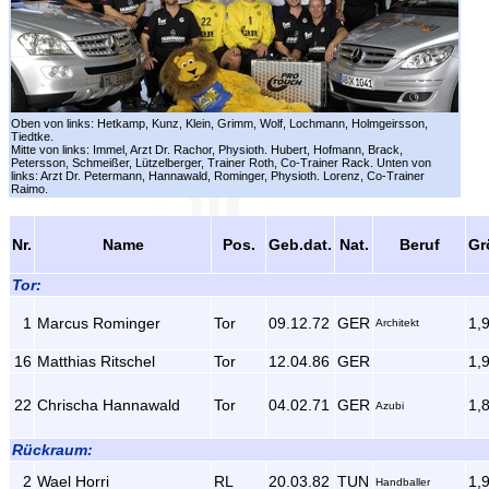
Oben von links: Hetkamp, Kunz, Klein, Grimm, Wolf, Lochmann, Holmgeirsson,
Tiedtke.
Mitte von links: Immel, Arzt Dr. Rachor, Physioth. Hubert, Hofmann, Brack,
Petersson, Schmeißer, Lützelberger, Trainer Roth, Co-Trainer Rack. Unten von
links: Arzt Dr. Petermann, Hannawald, Rominger, Physioth. Lorenz, Co-Trainer
Raimo.
Nr.
Name
Pos.
Geb.dat.
Nat.
Beruf
Gr
Tor:
1
Marcus Rominger
Tor
09.12.72
GER
1,
Architekt
16
Matthias Ritschel
Tor
12.04.86
GER
1,
22
Chrischa Hannawald
Tor
04.02.71
GER
1,
Azubi
Rückraum:
2
Wael Horri
RL
20.03.82
TUN
1,
Handballer