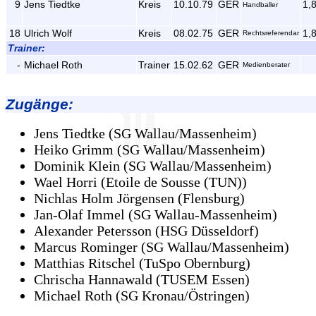
9
Jens Tiedtke
Kreis
10.10.79
GER
1,
Handballer
18
Ulrich Wolf
Kreis
08.02.75
GER
1,
Rechtsreferendar
Trainer:
-
Michael Roth
Trainer
15.02.62
GER
Medienberater
Zugänge
:
Jens Tiedtke (SG Wallau/Massenheim)
Heiko Grimm (SG Wallau/Massenheim)
Dominik Klein (SG Wallau/Massenheim)
Wael Horri (Etoile de Sousse (TUN))
Nichlas Holm Jörgensen (Flensburg)
Jan-Olaf Immel (SG Wallau-Massenheim)
Alexander Petersson (HSG Düsseldorf)
Marcus Rominger (SG Wallau/Massenheim)
Matthias Ritschel (TuSpo Obernburg)
Chrischa Hannawald (TUSEM Essen)
Michael Roth (SG Kronau/Östringen)