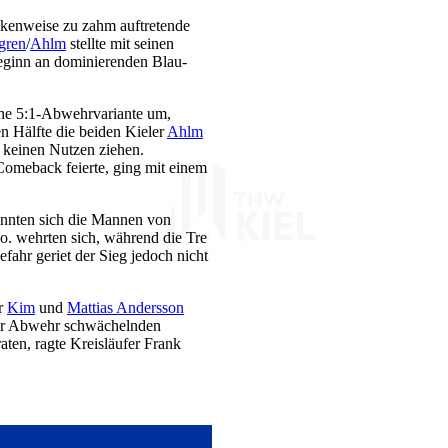
ckenweise zu zahm auftretende
gren
/
Ahlm
stellte mit seinen
Beginn an dominierenden Blau-
eine 5:1-Abwehrvariante um,
n Hälfte die beiden Kieler
Ahlm
 keinen Nutzen ziehen.
omeback feierte, ging mit einem
nnten sich die Mannen von
o. wehrten sich, während die Tre
ahr geriet der Sieg jedoch nicht
er
Kim
und
Mattias Andersson
der Abwehr schwächelnden
aten, ragte Kreisläufer Frank