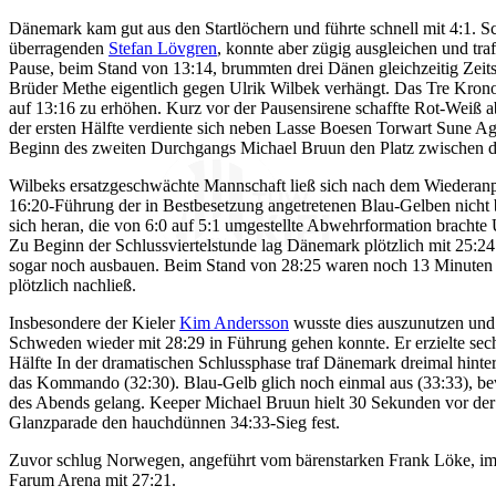
Dänemark kam gut aus den Startlöchern und führte schnell mit 4:1. 
überragenden
Stefan Lövgren
, konnte aber zügig ausgleichen und tra
Pause, beim Stand von 13:14, brummten drei Dänen gleichzeitig Zeits
Brüder Methe eigentlich gegen Ulrik Wilbek verhängt. Das Tre Kron
auf 13:16 zu erhöhen. Kurz vor der Pausensirene schaffte Rot-Weiß 
der ersten Hälfte verdiente sich neben Lasse Boesen Torwart Sune Ag
Beginn des zweiten Durchgangs Michael Bruun den Platz zwischen de
Wilbeks ersatzgeschwächte Mannschaft ließ sich nach dem Wiederanpf
16:20-Führung der in Bestbesetzung angetretenen Blau-Gelben nicht 
sich heran, die von 6:0 auf 5:1 umgestellte Abwehrformation brachte
Zu Beginn der Schlussviertelstunde lag Dänemark plötzlich mit 25:2
sogar noch ausbauen. Beim Stand von 28:25 waren noch 13 Minuten z
plötzlich nachließ.
Insbesondere der Kieler
Kim Andersson
wusste dies auszunutzen und 
Schweden wieder mit 28:29 in Führung gehen konnte. Er erzielte sechs
Hälfte In der dramatischen Schlussphase traf Dänemark dreimal hint
das Kommando (32:30). Blau-Gelb glich noch einmal aus (33:33), bev
des Abends gelang. Keeper Michael Bruun hielt 30 Sekunden vor der 
Glanzparade den hauchdünnen 34:33-Sieg fest.
Zuvor schlug Norwegen, angeführt vom bärenstarken Frank Löke, im 
Farum Arena mit 27:21.