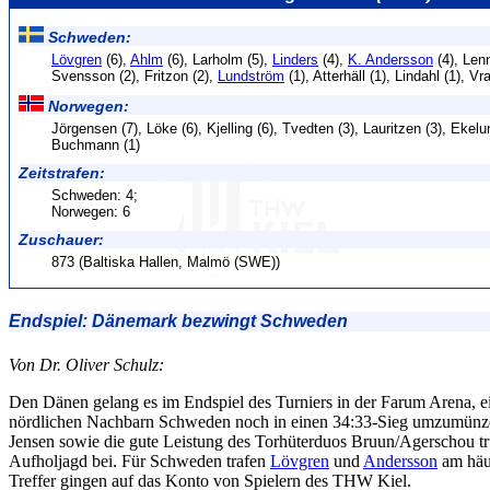
Schweden:
Lövgren
(6),
Ahlm
(6), Larholm (5),
Linders
(4),
K. Andersson
(4), Lenn
Svensson (2), Fritzon (2),
Lundström
(1), Atterhäll (1), Lindahl (1), Vr
Norwegen:
Jörgensen (7), Löke (6), Kjelling (6), Tvedten (3), Lauritzen (3), Ekelun
Buchmann (1)
Zeitstrafen:
Schweden: 4;
Norwegen: 6
Zuschauer:
873 (Baltiska Hallen, Malmö (SWE))
Endspiel: Dänemark bezwingt Schweden
Von Dr. Oliver Schulz:
Den Dänen gelang es im Endspiel des Turniers in der Farum Arena, 
nördlichen Nachbarn Schweden noch in einen 34:33-Sieg umzumünze
Jensen sowie die gute Leistung des Torhüterduos Bruun/Agerschou t
Aufholjagd bei. Für Schweden trafen
Lövgren
und
Andersson
am häuf
Treffer gingen auf das Konto von Spielern des THW Kiel.