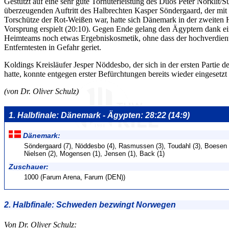
Gestützt auf eine sehr gute Torhüterleistung des Duos Peter Nörklit
überzeugenden Auftritt des Halbrechten Kasper Söndergaard, der mit 
Torschütze der Rot-Weißen war, hatte sich Dänemark in der zweiten H
Vorsprung erspielt (20:10). Gegen Ende gelang den Ägyptern dank ei
Heimteams noch etwas Ergebniskosmetik, ohne dass der hochverdient
Entferntesten in Gefahr geriet.
Koldings Kreisläufer Jesper Nöddesbo, der sich in der ersten Partie 
hatte, konnte entgegen erster Befürchtungen bereits wieder eingesetzt
(von Dr. Oliver Schulz)
1. Halbfinale: Dänemark - Ägypten: 28:22 (14:9)
Dänemark:
Söndergaard (7), Nöddesbo (4), Rasmussen (3), Toudahl (3), Boesen 
Nielsen (2), Mogensen (1), Jensen (1), Back (1)
Zuschauer:
1000 (Farum Arena, Farum (DEN))
2. Halbfinale: Schweden bezwingt Norwegen
Von Dr. Oliver Schulz: