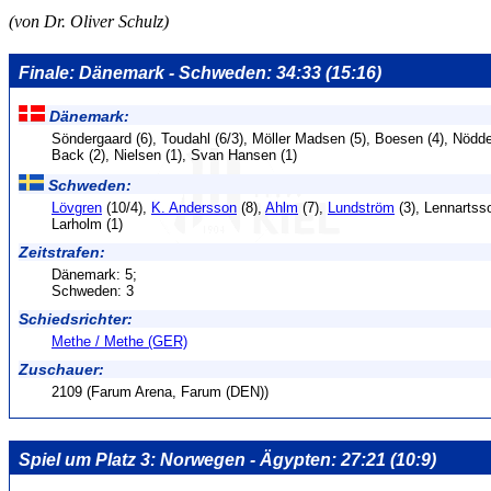
(von Dr. Oliver Schulz)
Finale: Dänemark - Schweden: 34:33 (15:16)
Dänemark:
Söndergaard (6), Toudahl (6/3), Möller Madsen (5), Boesen (4), Nödde
Back (2), Nielsen (1), Svan Hansen (1)
Schweden:
Lövgren
(10/4),
K. Andersson
(8),
Ahlm
(7),
Lundström
(3), Lennartsson
Larholm (1)
Zeitstrafen:
Dänemark: 5;
Schweden: 3
Schiedsrichter:
Methe / Methe (GER)
Zuschauer:
2109 (Farum Arena, Farum (DEN))
Spiel um Platz 3: Norwegen - Ägypten: 27:21 (10:9)