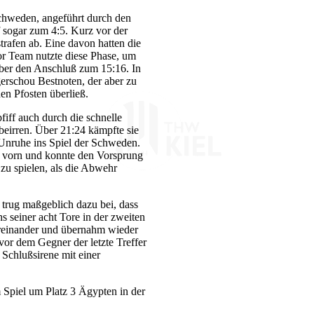
Schweden, angeführt durch den
f sogar zum 4:5. Kurz vor der
trafen ab. Eine davon hatten die
or Team nutzte diese Phase, um
aber den Anschluß zum 15:16. In
erschou Bestnoten, der aber zu
n Pfosten überließ.
iff auch durch die schnelle
beirren. Über 21:24 kämpfte sie
 Unruhe ins Spiel der Schweden.
4 vorn und konnte den Vorsprung
u spielen, als die Abwehr
trug maßgeblich dazu bei, dass
 seiner acht Tore in der zweiten
ereinander und übernahm wieder
or dem Gegner der letzte Treffer
Schlußsirene mit einer
Spiel um Platz 3 Ägypten in der