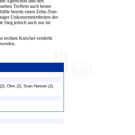
/Sune Agerschou und den
sieben Treffern auch bester
älfte bereits einen Zehn-Tore-
niger Unkonzentriertheiten des
e Sieg jedoch auch nur im
den rechten Knöchel verdreht
 werden.
(2), Ohm (2), Svan Hansen (2),