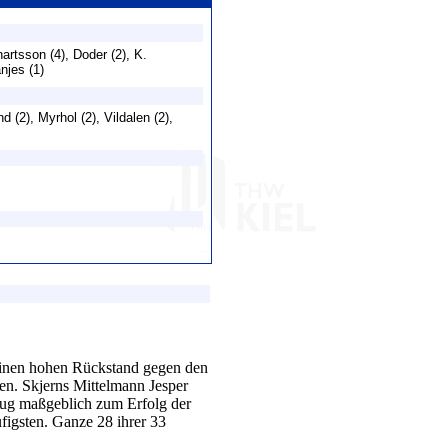
artsson (4), Doder (2), K.
anjes (1)
d (2), Myrhol (2), Vildalen (2),
einen hohen Rückstand gegen den
n. Skjerns Mittelmann Jesper
rug maßgeblich zum Erfolg der
igsten. Ganze 28 ihrer 33