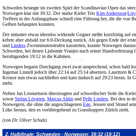
Schweden besiegte im zweiten Spiel der Scandinavian Open das stre
Norwegen klar mit 39:32. Der starke Kieler Trio
Kim Andersson
/
Löv
Treffern in der Anfangsphase schnell eine Führung her, die die von 
Gelben behaupten konnten.
Der mitunter etwas ideenlos wirkende Gegner stellte kurzfristig auf 
kehrte aber alsbald zur 6:0-Deckung zurück. Als gegen Ende der erste
und
Linders
Zweiminutenstrafen kassierten, konnte Norwegen daraus
Schweden, bei denen Ljubomir Vranjes nach seiner Handverletzung C
beruhigenden 19:12 in die Kabinen.
Norwegen begann Durchgang zwei zwar ansprechend, schon bald ko
Ingemar Linnell jedoch über 22:14 auf 25:14 absetzen. Lauritzen & C
Kronor nun etwas nachließen und kam dadurch auf 29:23 heran. In Gef
mehr.
Neben Jan Lennartsson überzeugten auf schwedischer Seite die Kiel
sowie
Stefan Lövgren
,
Marcus Ahlm
und
Pelle Linders
. Bei den in 
Norwegern, die ohne die angeschlagenen
Ege
, Jensen und Strand antr
Löke heraus, den es vorübergehend zu Grasshoppers Zürich zieht.
(von Dr. Oliver Schulz)
2. Halbfinale: Schweden - Norwegen: 39:32 (19:12)