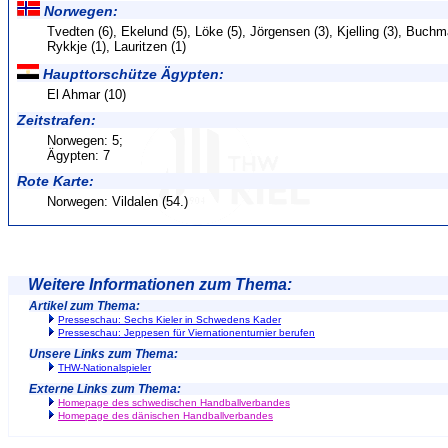
Norwegen:
Tvedten (6), Ekelund (5), Löke (5), Jörgensen (3), Kjelling (3), Buchma
Rykkje (1), Lauritzen (1)
Haupttorschütze Ägypten:
El Ahmar (10)
Zeitstrafen:
Norwegen: 5;
Ägypten: 7
Rote Karte:
Norwegen: Vildalen (54.)
Weitere Informationen zum Thema:
Artikel zum Thema:
Presseschau: Sechs Kieler in Schwedens Kader
Presseschau: Jeppesen für Viernationenturnier berufen
Unsere Links zum Thema:
THW-Nationalspieler
Externe Links zum Thema:
Homepage des schwedischen Handballverbandes
Homepage des dänischen Handballverbandes