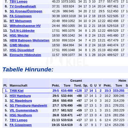
7.
TBV Lemgo
45:23
1073:1001
34
21
3
10
27:7
557:473
17
1
8.
TV Großwallstadt
37:31
933:924
34
17
3
14
20:14
487:461
17
9.
SG Kronau/Östringen
42:26
986:945
34
20
2
12
29:5
512:450
17
1
10.
FA Göppingen
30:38
1003:1018
34
14
2
18
19:15
522:505
17
11.
MT Melsungen
20:48
959:1052
34
10
0
24
12:22
482:498
17
12.
Wilhelmshavener HV
24:44
950:1055
34
11
2
21
18:16
529:518
17
13.
TuS N-Lübbecke
17:51
965:1076
34
8
1
25
12:22
489:529
17
14.
HSG Wetzlar
18:50
905:1042
34
8
2
24
13:21
445:480
17
15.
HBW Balingen-Weilstetten
18:50
899:1024
34
7
4
23
13:21
457:479
17
16.
GWD Minden
18:50
864:994
34
8
2
24
16:18
440:474
17
17.
HSG Düsseldorf
17:51
895:1048
34
8
1
25
15:19
482:498
17
18.
Eintracht Hildesheim
11:57
939:1077
34
5
1
28
10:24
489:527
17
Tabelle Hinrunde:
Gesamt
Heim
Pl.
Mannschaft
Pnkt.
Tore
Tord.
Sp.
G
U
V
Pnkt.
Tore
S
1.
THW Kiel
29:5
616:488
+128
17
14
1
2
15:3
333:255
2.
HSV Hamburg
29:5
532:444
+88
17
14
1
2
16:2
309:246
3.
SC Magdeburg
28:6
556:459
+97
17
14
0
3
16:2
314:239
4.
SG Flensburg-Handewitt
27:7
576:490
+86
17
13
1
3
15:1
276:231
5.
VfL Gummersbach
27:7
581:522
+59
17
13
1
3
15:1
283:229
6.
HSG Nordhorn
26:8
518:471
+47
17
13
0
4
12:6
281:256
7.
TBV Lemgo
21:13
533:516
+17
17
10
1
6
12:4
257:223
8.
FA Göppingen
19:15
514:519
-5
17
9
1
7
12:4
253:236