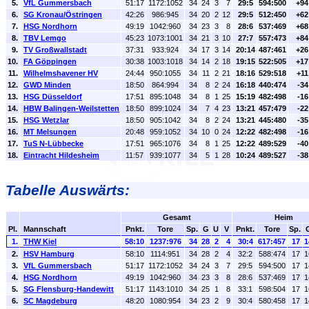
5.
VfL Gummersbach
51:17
1172:1052
34
24
3
7
29:5
594:500
+94
6.
SG Kronau/Östringen
42:26
986:945
34
20
2
12
29:5
512:450
+62
7.
HSG Nordhorn
49:19
1042:960
34
23
3
8
28:6
537:469
+68
8.
TBV Lemgo
45:23
1073:1001
34
21
3
10
27:7
557:473
+84
9.
TV Großwallstadt
37:31
933:924
34
17
3
14
20:14
487:461
+26
10.
FA Göppingen
30:38
1003:1018
34
14
2
18
19:15
522:505
+17
11.
Wilhelmshavener HV
24:44
950:1055
34
11
2
21
18:16
529:518
+11
12.
GWD Minden
18:50
864:994
34
8
2
24
16:18
440:474
-34
13.
HSG Düsseldorf
17:51
895:1048
34
8
1
25
15:19
482:498
-16
14.
HBW Balingen-Weilstetten
18:50
899:1024
34
7
4
23
13:21
457:479
-22
15.
HSG Wetzlar
18:50
905:1042
34
8
2
24
13:21
445:480
-35
16.
MT Melsungen
20:48
959:1052
34
10
0
24
12:22
482:498
-16
17.
TuS N-Lübbecke
17:51
965:1076
34
8
1
25
12:22
489:529
-40
18.
Eintracht Hildesheim
11:57
939:1077
34
5
1
28
10:24
489:527
-38
Tabelle Auswärts:
Gesamt
Heim
Pl.
Mannschaft
Pnkt.
Tore
Sp.
G
U
V
Pnkt.
Tore
Sp.
1.
THW Kiel
58:10
1237:976
34
28
2
4
30:4
617:457
17
1
2.
HSV Hamburg
58:10
1114:951
34
28
2
4
32:2
588:474
17
1
3.
VfL Gummersbach
51:17
1172:1052
34
24
3
7
29:5
594:500
17
1
4.
HSG Nordhorn
49:19
1042:960
34
23
3
8
28:6
537:469
17
1
5.
SG Flensburg-Handewitt
51:17
1143:1010
34
25
1
8
33:1
598:504
17
1
6.
SC Magdeburg
48:20
1080:954
34
23
2
9
30:4
580:458
17
1