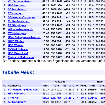
4.
VfL Gummersbach
51:17
1172:1052
+120
34
24
3
7
29:5
594:500
5.
HSG Nordhorn
49:19
1042:960
+82
34
23
3
8
28:6
537:469
6.
SC Magdeburg
48:20
1080:954
+126
34
23
2
9
30:4
580:458
7.
TBV Lemgo
45:23
1073:1001
+72
34
21
3
10
27:7
557:473
8.
SG Kronau/Östringen
42:26
986:945
+41
34
20
2
12
29:5
512:450
9.
TV Großwallstadt
37:31
933:924
+9
34
17
3
14
20:14
487:461
10.
FA Göppingen
30:38
1003:1018
-15
34
14
2
18
19:15
522:505
11.
Wilhelmshavener HV
24:44
950:1055
-105
34
11
2
21
18:16
529:518
12.
MT Melsungen
20:48
959:1052
-93
34
10
0
24
12:22
482:498
13.
HBW Balingen-Weilstetten
18:50
899:1024
-125
34
7
4
23
13:21
457:479
14.
GWD Minden
18:50
864:994
-130
34
8
2
24
16:18
440:474
15.
HSG Wetzlar
18:50
905:1042
-137
34
8
2
24
13:21
445:480
16.
TuS N-Lübbecke
17:51
965:1076
-111
34
8
1
25
12:22
489:529
17.
HSG Düsseldorf
17:51
895:1048
-153
34
8
1
25
15:19
482:498
18.
Eintracht Hildesheim
11:57
939:1077
-138
34
5
1
28
10:24
489:527
Die Tendenz errechnet sich aus den Ergebnissen der (so vorhanden) fünf le
Tabelle Heim:
Gesamt
Heim
Pl.
Mannschaft
Pnkt.
Tore
Sp.
G
U
V
Pnkt.
Tore
Tord.
1.
SG Flensburg-Handewitt
51:17
1143:1010
34
25
1
8
33:1
598:504
+94
2.
HSV Hamburg
58:10
1114:951
34
28
2
4
32:2
588:474
+114
3.
THW Kiel
58:10
1237:976
34
28
2
4
30:4
617:457
+160
4.
SC Magdeburg
48:20
1080:954
34
23
2
9
30:4
580:458
+122