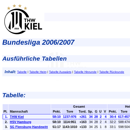
Bundesliga 2006/2007
Ausführliche Tabellen
Inhalt:
Tabelle
|
Tabelle Heim
|
Tabelle Auswärts
|
Tabelle Hinrunde
|
Tabelle Rückrunde
Tabelle:
Gesamt
He
Pl.
Mannschaft
Pnkt.
Tore
Tord.
Sp.
G
U
V
Pnkt.
Tore
1.
THW Kiel
58:10
1237:976
+261
34
28
2
4
30:4
617:457
2.
HSV Hamburg
58:10
1114:951
+163
34
28
2
4
32:2
588:474
3.
SG Flensburg-Handewitt
51:17
1143:1010
+133
34
25
1
8
33:1
598:504