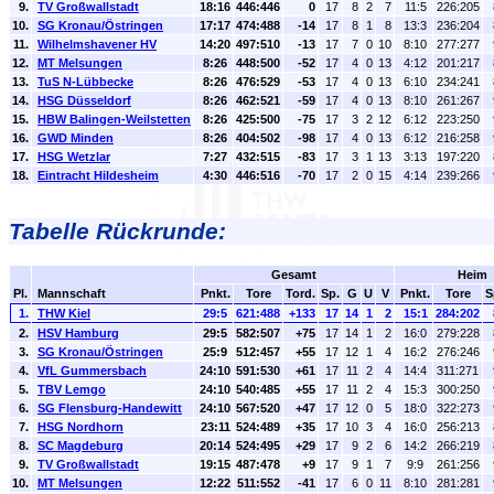
9.
TV Großwallstadt
18:16
446:446
0
17
8
2
7
11:5
226:205
10.
SG Kronau/Östringen
17:17
474:488
-14
17
8
1
8
13:3
236:204
11.
Wilhelmshavener HV
14:20
497:510
-13
17
7
0
10
8:10
277:277
12.
MT Melsungen
8:26
448:500
-52
17
4
0
13
4:12
201:217
13.
TuS N-Lübbecke
8:26
476:529
-53
17
4
0
13
6:10
234:241
14.
HSG Düsseldorf
8:26
462:521
-59
17
4
0
13
8:10
261:267
15.
HBW Balingen-Weilstetten
8:26
425:500
-75
17
3
2
12
6:12
223:250
16.
GWD Minden
8:26
404:502
-98
17
4
0
13
6:12
216:258
17.
HSG Wetzlar
7:27
432:515
-83
17
3
1
13
3:13
197:220
18.
Eintracht Hildesheim
4:30
446:516
-70
17
2
0
15
4:14
239:266
Tabelle Rückrunde:
Gesamt
Heim
Pl.
Mannschaft
Pnkt.
Tore
Tord.
Sp.
G
U
V
Pnkt.
Tore
S
1.
THW Kiel
29:5
621:488
+133
17
14
1
2
15:1
284:202
2.
HSV Hamburg
29:5
582:507
+75
17
14
1
2
16:0
279:228
3.
SG Kronau/Östringen
25:9
512:457
+55
17
12
1
4
16:2
276:246
4.
VfL Gummersbach
24:10
591:530
+61
17
11
2
4
14:4
311:271
5.
TBV Lemgo
24:10
540:485
+55
17
11
2
4
15:3
300:250
6.
SG Flensburg-Handewitt
24:10
567:520
+47
17
12
0
5
18:0
322:273
7.
HSG Nordhorn
23:11
524:489
+35
17
10
3
4
16:0
256:213
8.
SC Magdeburg
20:14
524:495
+29
17
9
2
6
14:2
266:219
9.
TV Großwallstadt
19:15
487:478
+9
17
9
1
7
9:9
261:256
10.
MT Melsungen
12:22
511:552
-41
17
6
0
11
8:10
281:281