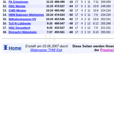
11.
FA Göppingen
11:23
489:499
-10
17
5
1
11
7:11
269:269
12.
HSG Wetzlar
11:23
473:527
-54
17
5
1
11
10:8
248:260
13.
GWD Minden
10:24
460:492
-32
17
4
2
11
10:6
224:216
14.
HBW Balingen-Weilstetten
10:24
474:524
-50
17
4
2
11
7:9
234:229
15.
Wilhelmshavener HV
10:24
453:545
-92
17
4
2
11
10:6
252:241
16.
TuS N-Lübbecke
9:25
489:547
-58
17
4
1
12
6:12
255:288
17.
HSG Düsseldorf
9:25
433:527
-94
17
4
1
12
7:9
221:231
18.
Eintracht Hildesheim
7:27
493:561
-68
17
3
1
13
6:10
250:261
Erstellt am 03.06.2007 durch
Diese Seiten werden Ihnen
Home
Webmaster THW Kiel
.
der
Provinzi