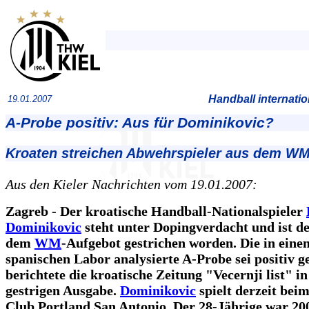
Handball internati
19.01.2007
A-Probe positiv: Aus für Dominikovic?
Kroaten streichen Abwehrspieler aus dem W
Aus den Kieler Nachrichten vom 19.01.2007:
Zagreb - Der kroatische Handball-Nationalspieler
Dominikovic
steht unter Dopingverdacht und ist d
dem
WM
-Aufgebot gestrichen worden. Die in eine
spanischen Labor analysierte A-Probe sei positiv g
berichtete die kroatische Zeitung "Vecernji list" in
gestrigen Ausgabe.
Dominikovic
spielt derzeit bei
Club Portland San Antonio. Der 28-Jährige war 20